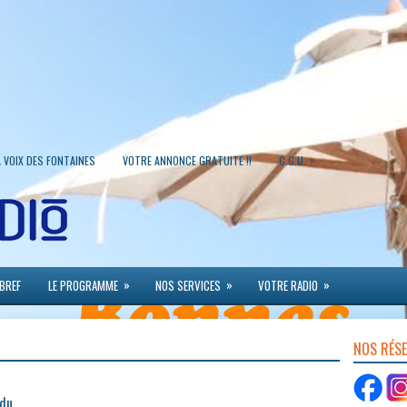
»
A VOIX DES FONTAINES
VOTRE ANNONCE GRATUITE !!
C.G.U.
»
»
»
 BREF
LE PROGRAMME
NOS SERVICES
VOTRE RADIO
NOS RÉS
 du