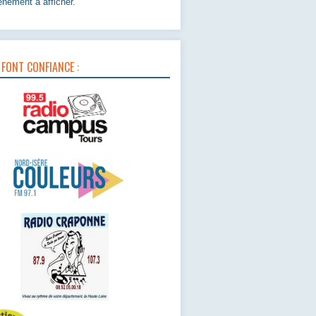
nement à afficher.
 FONT CONFIANCE :