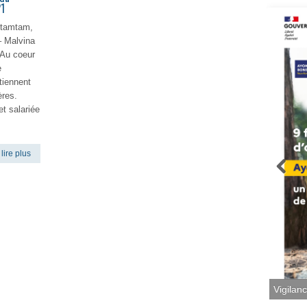
21
itamtam,
– Malvina
 Au coeur
e
tiennent
ères.
t salariée
lire plus
Vigilan