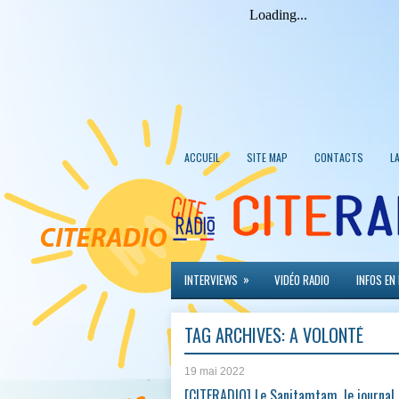
ACCUEIL
SITE MAP
CONTACTS
L
»
INTERVIEWS
VIDÉO RADIO
INFOS EN
TAG ARCHIVES:
A VOLONTÉ
19 mai 2022
[CITERADIO] Le Sanitamtam, le journal