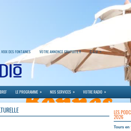
»
A VOIX DES FONTAINES
VOTRE ANNONCE GRATUITE !!
C.G.U.
»
»
»
 BREF
LE PROGRAMME
NOS SERVICES
VOTRE RADIO
LTURELLE
LES PODC
2026
Tours en 