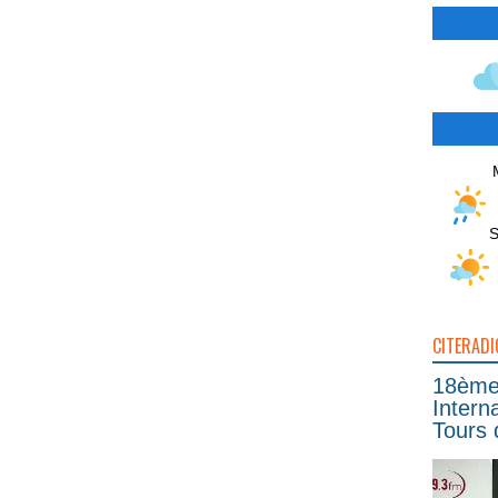
S
CITERADI
18ème 
Intern
Tours 