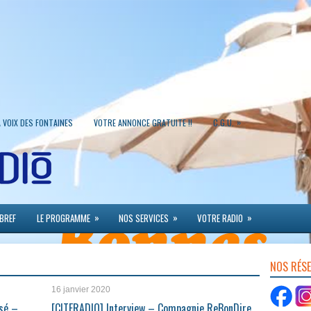
»
A VOIX DES FONTAINES
VOTRE ANNONCE GRATUITE !!
C.G.U.
»
»
»
 BREF
LE PROGRAMME
NOS SERVICES
VOTRE RADIO
NOS RÉS
16 janvier 2020
sé –
[CITERADIO] Interview – Compagnie ReBonDire