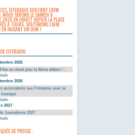
023, CITERADIO SOUTIENT L’AFM
. NOUS SERONS LE SAMEDI 6
 2025 EN DIRECT DEPUIS LA PLACE
RÈS À TOURS. SOUTENONS L’AFM
 EN FAISANT UN DON !
 DE CITERADIO
ptembre 2026
Fête se réunit pour la 8ème édition ! -
tails
ptembre 2026
s associations aux Fontaines avec la
a musique
tails
rs 2027
du Journalisme 2027
tails
UÉS DE PRESSE :