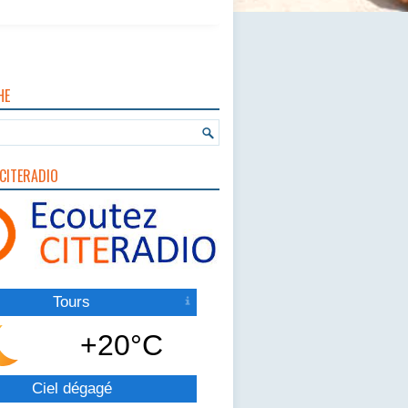
HE
CITERADIO
Tours
+20°C
Ciel dégagé