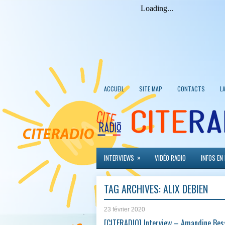
ACCUEIL
SITE MAP
CONTACTS
L
»
INTERVIEWS
VIDÉO RADIO
INFOS EN
TAG ARCHIVES:
ALIX DEBIEN
23 février 2020
[CITERADIO] Interview – Amandine Bes