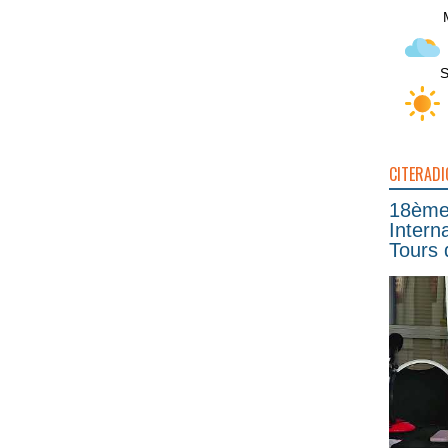
S
CITERADI
18ème 
Intern
Tours 