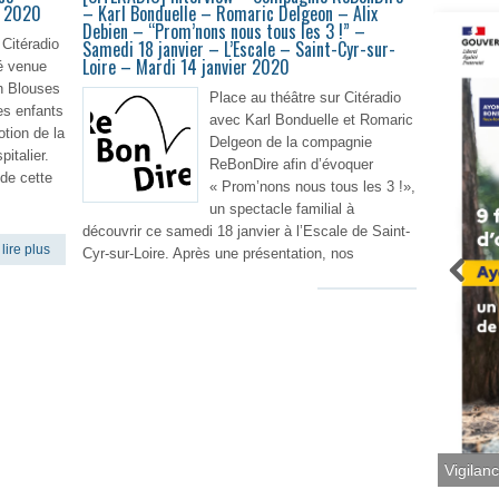
r 2020
– Karl Bonduelle – Romaric Delgeon – Alix
Debien – “Prom’nons nous tous les 3 !” –
 Citéradio
Samedi 18 janvier – L’Escale – Saint-Cyr-sur-
Loire – Mardi 14 janvier 2020
é venue
on Blouses
Place au théâtre sur Citéradio
es enfants
avec Karl Bonduelle et Romaric
tion de la
Delgeon de la compagnie
italier.
ReBonDire afin d’évoquer
 de cette
« Prom’nons nous tous les 3 !»,
un spectacle familial à
découvrir ce samedi 18 janvier à l’Escale de Saint-
lire plus
Cyr-sur-Loire. Après une présentation, nos
En lire plus
Vigilan