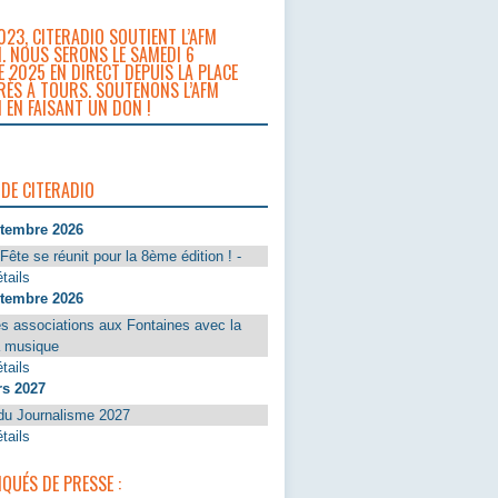
023, CITERADIO SOUTIENT L’AFM
. NOUS SERONS LE SAMEDI 6
 2025 EN DIRECT DEPUIS LA PLACE
RÈS À TOURS. SOUTENONS L’AFM
 EN FAISANT UN DON !
 DE CITERADIO
ptembre 2026
Fête se réunit pour la 8ème édition ! -
tails
ptembre 2026
s associations aux Fontaines avec la
a musique
tails
rs 2027
du Journalisme 2027
tails
UÉS DE PRESSE :