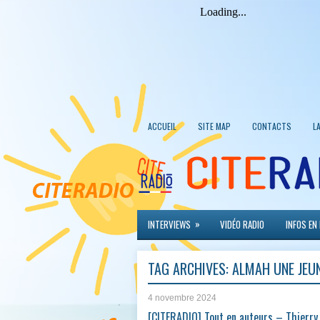
ACCUEIL
SITE MAP
CONTACTS
L
»
INTERVIEWS
VIDÉO RADIO
INFOS EN
TAG ARCHIVES:
ALMAH UNE JEUN
4 novembre 2024
[CITERADIO] Tout en auteurs – Thierr