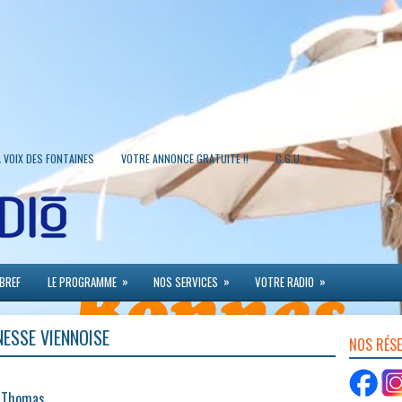
»
A VOIX DES FONTAINES
VOTRE ANNONCE GRATUITE !!
C.G.U.
»
»
»
 BREF
LE PROGRAMME
NOS SERVICES
VOTRE RADIO
ESSE VIENNOISE
NOS RÉS
y Thomas