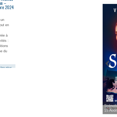
on –
bre 2024
 un
out en
rée à
vités :
itions
me du
lire plus
Scénofé
15 Août