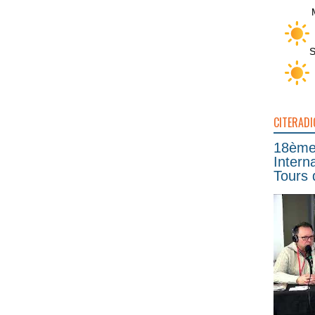
S
CITERADI
18ème 
Intern
Tours 