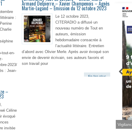
 1
Armand Delpierre – Xavier Champenois – Agnès
Martin-Lugand – Émission du 12 octobre 2023
ptembre
Le 12 octobre 2023,
ittéraire :
CITERADIO a diffusé un
 Perrine
nouveau numéro de Tout en
 Charlie
auteurs, émission
hebdomadaire consacrée à
oséphine
l’actualité littéraire. Entretien
d’abord avec Olivier Merle. Après avoir évoqué son
o-tout-en-
envie de devenir écrivain, ses auteurs favoris et
z-
son travail pour
mbre-2023/
és : Jean-
En lire plus
lire plus
uze –
23
,
wé Céline
ir évoqué
ences
Vigilan
re invitée