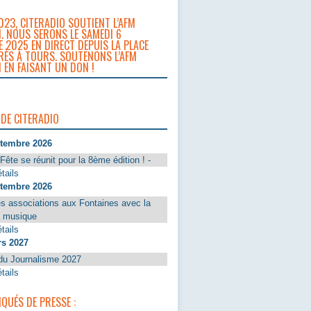
023, CITERADIO SOUTIENT L’AFM
. NOUS SERONS LE SAMEDI 6
 2025 EN DIRECT DEPUIS LA PLACE
RÈS À TOURS. SOUTENONS L’AFM
 EN FAISANT UN DON !
 DE CITERADIO
ptembre 2026
Fête se réunit pour la 8ème édition ! -
tails
ptembre 2026
s associations aux Fontaines avec la
a musique
tails
rs 2027
du Journalisme 2027
tails
UÉS DE PRESSE :