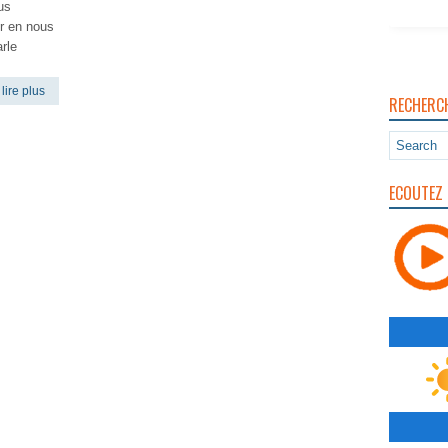
us
er en nous
rle
lire plus
RECHERC
ECOUTEZ 