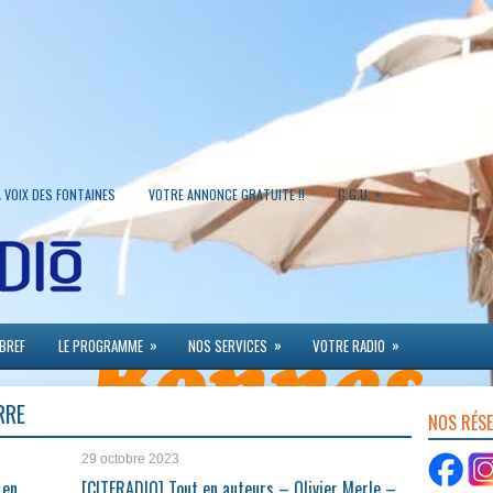
»
A VOIX DES FONTAINES
VOTRE ANNONCE GRATUITE !!
C.G.U.
»
»
»
 BREF
LE PROGRAMME
NOS SERVICES
VOTRE RADIO
RRE
NOS RÉS
29 octobre 2023
 en
[CITERADIO] Tout en auteurs – Olivier Merle –