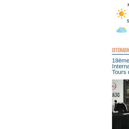
S
CITERADI
18ème 
Intern
Tours 