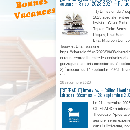
auteurs – Saison 2023-2024 – Partie
1) Émission du 7 se
2023 spéciale rentrée l
Invités : Gilles Paris,
Tripier, Claire Berest,
Roquin, Paul Saint
Bris, Maureen Dor, J
Tassy et Lilia Hassaine
https://citeradio.fr/wd/2023/09/08/citeradi
auteurs-rentree-litteraire-les-ecrivains-che
gonzague-saint-bris-emission-du-7-septe
2) Émission du 14 septembre 2023 : Invit
Félix de la
28 septembre 2023
En 
[CITERADIO] Interview – Céline Thoulo
Editions Récamier – 28 septembre 20
Le 21 septembre 2023
CITERADIO a intervie
Thoulouze. Après avo
ses premières expéri
dans la littérature, not