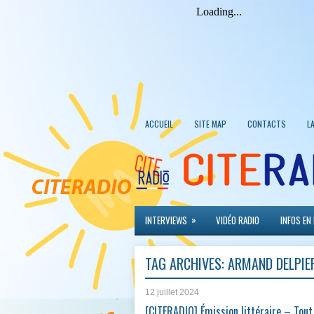
ACCUEIL
SITE MAP
CONTACTS
L
»
INTERVIEWS
VIDÉO RADIO
INFOS EN
TAG ARCHIVES:
ARMAND DELPIE
12 juillet 2024
[CITERADIO] Émission littéraire – Tout