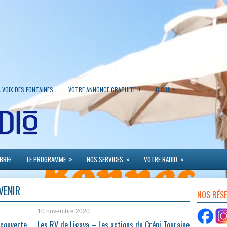
»
A VOIX DES FONTAINES
VOTRE ANNONCE GRATUITE !!
C.G.U.
»
»
»
 BREF
LE PROGRAMME
NOS SERVICES
VOTRE RADIO
VENIR
NOS RÉS
10 novembre 2020
écouverte
Les RV de Ligaya – Les actions du Crépi Touraine