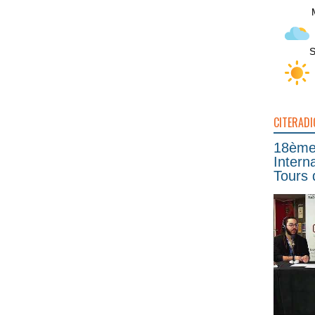
S
CITERADI
18ème 
Intern
Tours 