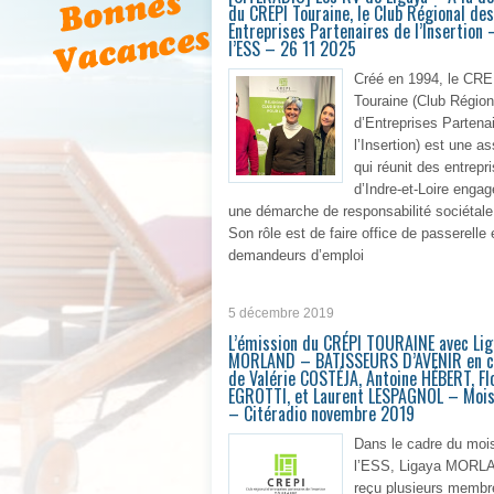
du CREPI Touraine, le Club Régional des
Entreprises Partenaires de l’Insertion
l’ESS – 26 11 2025
Créé en 1994, le CRE
Touraine (Club Région
d’Entreprises Partena
l’Insertion) est une a
qui réunit des entrepr
d’Indre-et-Loire enga
une démarche de responsabilité sociétale
Son rôle est de faire office de passerelle 
demandeurs d’emploi
En 
5 décembre 2019
L’émission du CRÉPI TOURAINE avec Lig
MORLAND – BATISSEURS D’AVENIR en 
de Valérie COSTÉJA, Antoine HÉBERT, Fl
EGROTTI, et Laurent LESPAGNOL – Mois
– Citéradio novembre 2019
Dans le cadre du moi
l’ESS, Ligaya MORL
reçu plusieurs membr