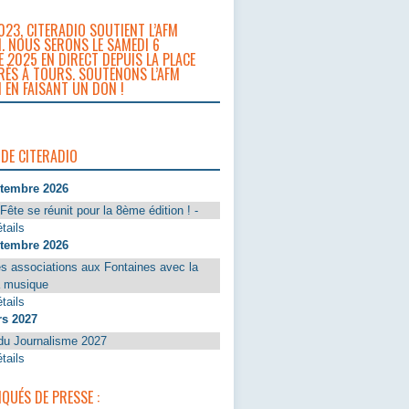
023, CITERADIO SOUTIENT L’AFM
. NOUS SERONS LE SAMEDI 6
 2025 EN DIRECT DEPUIS LA PLACE
RÈS À TOURS. SOUTENONS L’AFM
 EN FAISANT UN DON !
 DE CITERADIO
ptembre 2026
Fête se réunit pour la 8ème édition ! -
tails
ptembre 2026
s associations aux Fontaines avec la
a musique
tails
rs 2027
du Journalisme 2027
tails
UÉS DE PRESSE :