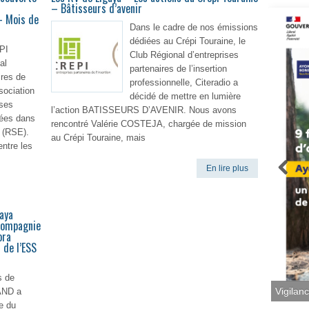
– Bâtisseurs d’avenir
 – Mois de
Dans le cadre de nos émissions
dédiées au Crépi Touraine, le
PI
Club Régional d’entreprises
al
partenaires de l’insertion
ires de
professionnelle, Citeradio a
ssociation
décidé de mettre en lumière
ises
l’action BATISSEURS D’AVENIR. Nous avons
gées dans
rencontré Valérie COSTEJA, chargée de mission
 (RSE).
au Crépi Touraine, mais
entre les
En lire plus
lire plus
aya
compagnie
ora
 de l’ESS
s de
Vigilan
AND a
e du