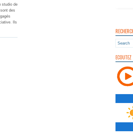
studio de
 sont des
ngagés
ative. Ils
RECHERC
lire plus
ECOUTEZ 