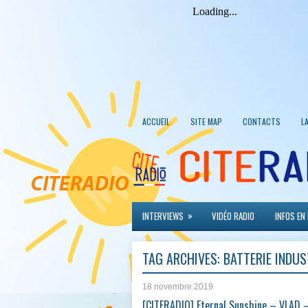
ACCUEIL
SITE MAP
CONTACTS
L
»
INTERVIEWS
VIDÉO RADIO
INFOS EN
TAG ARCHIVES:
BATTERIE INDUS
18 novembre 2019
[CITERADIO] Eternal Sunshine – VLAD 