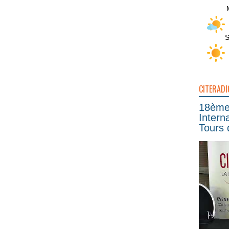
S
CITERADI
18ème 
Intern
Tours 