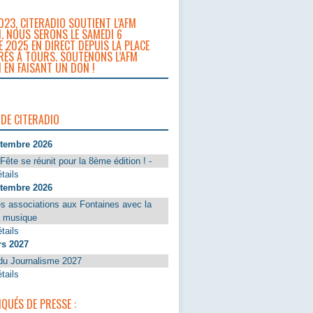
023, CITERADIO SOUTIENT L’AFM
. NOUS SERONS LE SAMEDI 6
 2025 EN DIRECT DEPUIS LA PLACE
RÈS À TOURS. SOUTENONS L’AFM
 EN FAISANT UN DON !
 DE CITERADIO
ptembre 2026
Fête se réunit pour la 8ème édition ! -
tails
ptembre 2026
s associations aux Fontaines avec la
a musique
tails
rs 2027
du Journalisme 2027
tails
UÉS DE PRESSE :