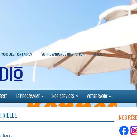
»
A VOIX DES FONTAINES
VOTRE ANNONCE GRATUITE !!
C.G.U.
»
»
»
 BREF
LE PROGRAMME
NOS SERVICES
VOTRE RADIO
TRIELLE
NOS RÉS
– Jean-