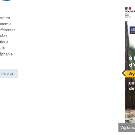
e
met en
conomie
ifférentes
sées
tique.
 le
éphanie
lire plus
Vigilan