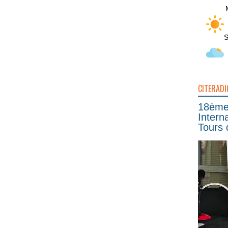
S
CITERADI
18ème 
Intern
Tours 