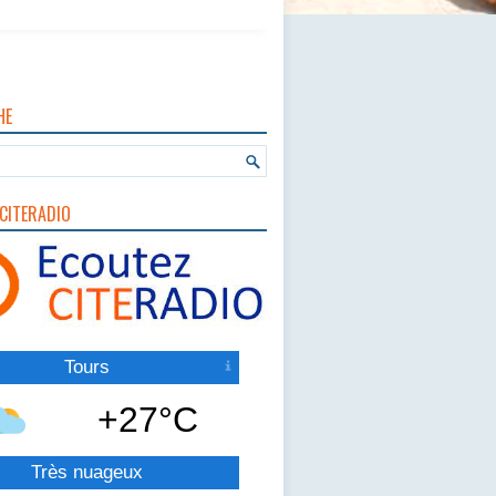
HE
CITERADIO
Tours
+27°C
Très nuageux