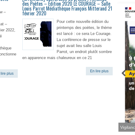
des Poètes – Édition 2020 LE COURAGE – Salle
Louis Parrot Médiathèque François Mitterand 21
w –
février 2020
Pour cette nouvelle édition du
at –
printemps des poètes, le thème
ier 2022,
est lancé : ce sera Le Courage.
wé
La conférence de presse sur le
sujet avait lieu salle Louis
othèque
Parrot, un endroit plutôt sombre
onctionne
en apparence mais chaleureux en ce 21
En lire plus
lire plus
Vigilan