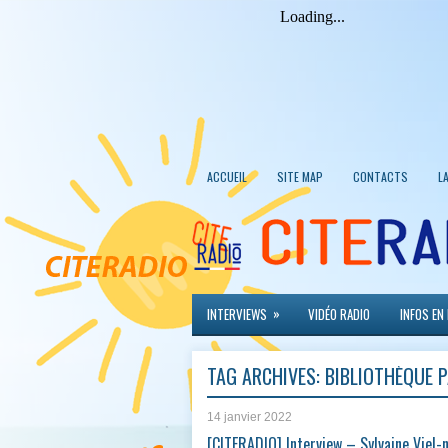
ACCUEIL
SITE MAP
CONTACTS
L
»
INTERVIEWS
VIDÉO RADIO
INFOS EN
TAG ARCHIVES:
BIBLIOTHÈQUE 
14 janvier 2022
[CITERADIO] Interview – Sylvaine Viel-