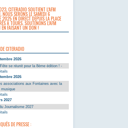
023, CITERADIO SOUTIENT L’AFM
. NOUS SERONS LE SAMEDI 6
 2025 EN DIRECT DEPUIS LA PLACE
RÈS À TOURS. SOUTENONS L’AFM
 EN FAISANT UN DON !
 DE CITERADIO
ptembre 2026
Fête se réunit pour la 8ème édition ! -
tails
ptembre 2026
s associations aux Fontaines avec la
a musique
tails
rs 2027
du Journalisme 2027
tails
UÉS DE PRESSE :