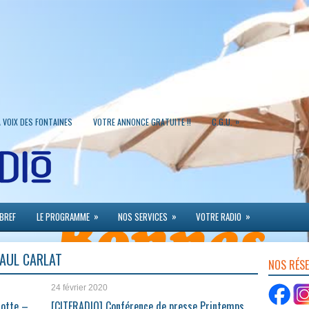
»
A VOIX DES FONTAINES
VOTRE ANNONCE GRATUITE !!
C.G.U.
»
»
»
 BREF
LE PROGRAMME
NOS SERVICES
VOTRE RADIO
PAUL CARLAT
NOS RÉS
24 février 2020
notte –
[CITERADIO] Conférence de presse Printemps