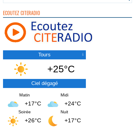
ECOUTEZ CITERADIO
Tours
+25°C
Ciel dégagé
Matin
Midi
+17°C
+24°C
Soirée
Nuit
+26°C
+17°C