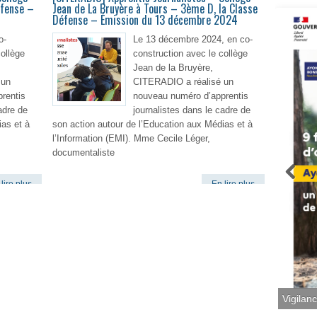
éfense –
Jean de La Bruyère à Tours – 3ème D, la Classe
Défense – Émission du 13 décembre 2024
o-
Le 13 décembre 2024, en co-
collège
construction avec le collège
Jean de la Bruyère,
 un
CITERADIO a réalisé un
rentis
nouveau numéro d’apprentis
adre de
journalistes dans le cadre de
ias et à
son action autour de l’Education aux Médias et à
l’Information (EMI). Mme Cecile Léger,
documentaliste
lire plus
En lire plus
Vigilan