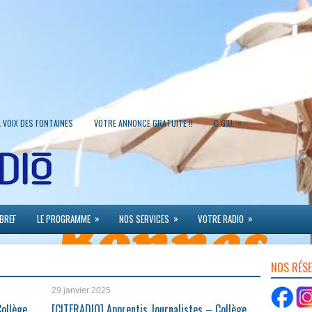
»
A VOIX DES FONTAINES
VOTRE ANNONCE GRATUITE !!
C.G.U.
»
»
»
 BREF
LE PROGRAMME
NOS SERVICES
VOTRE RADIO
NOS RÉS
29 janvier 2025
Collège
[CITERADIO] Apprentis Journalistes – Collège