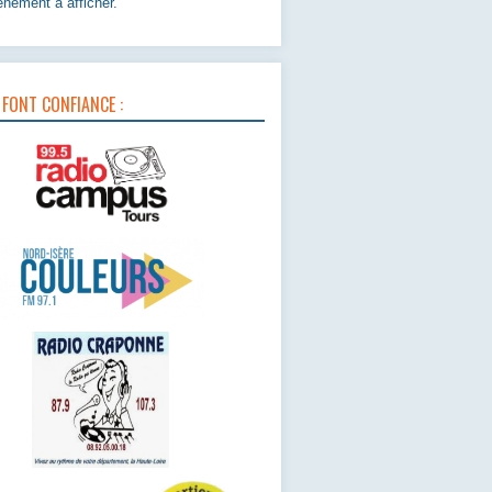
nement à afficher.
 FONT CONFIANCE :