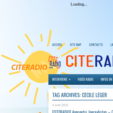
ACCUEIL
SITE MAP
CONTACTS
L
»
INTERVIEWS
VIDÉO RADIO
INFOS EN
TAG ARCHIVES:
CÉCILE LÉGER
4 avril 2025
[CITERADIO] Apprentis Journalistes – 