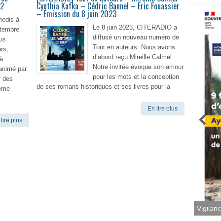
 2
Cynthia Kafka – Cédric Bannel – Eric Fouassier
– Émission du 8 juin 2023
medis à
Le 8 juin 2023, CITERADIO a
ptembre
diffusé un nouveau numéro de
us
Tout en auteurs. Nous avons
rs,
d’abord reçu Mireille Calmel.
à
Notre invitée évoque son amour
t animé par
pour les mots et la conception
f des
de ses romans historiques et ses livres pour la
ième
En lire plus
lire plus
Vigilan