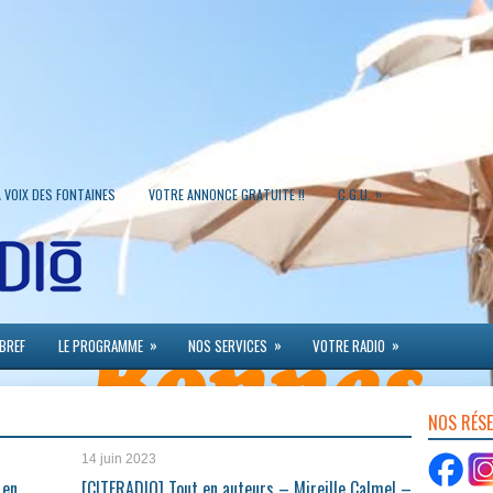
»
A VOIX DES FONTAINES
VOTRE ANNONCE GRATUITE !!
C.G.U.
»
»
»
 BREF
LE PROGRAMME
NOS SERVICES
VOTRE RADIO
NOS RÉS
14 juin 2023
 en
[CITERADIO] Tout en auteurs – Mireille Calmel –