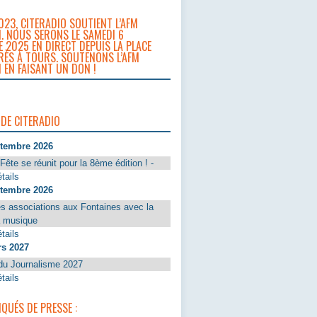
023, CITERADIO SOUTIENT L’AFM
. NOUS SERONS LE SAMEDI 6
 2025 EN DIRECT DEPUIS LA PLACE
RÈS À TOURS. SOUTENONS L’AFM
 EN FAISANT UN DON !
 DE CITERADIO
ptembre 2026
Fête se réunit pour la 8ème édition ! -
tails
ptembre 2026
s associations aux Fontaines avec la
a musique
tails
rs 2027
du Journalisme 2027
tails
UÉS DE PRESSE :