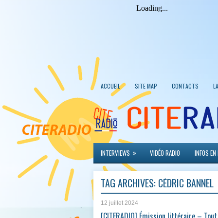
ACCUEIL
SITE MAP
CONTACTS
L
»
INTERVIEWS
VIDÉO RADIO
INFOS EN
TAG ARCHIVES:
CÉDRIC BANNEL
12 juillet 2024
[CITERADIO] Émission littéraire – Tout