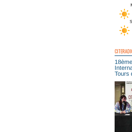
S
CITERADI
18ème 
Intern
Tours 