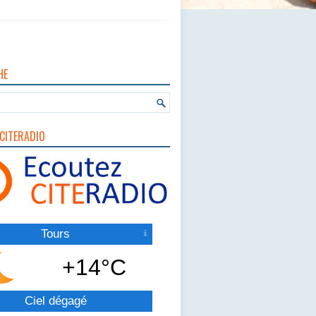
HE
CITERADIO
Tours
+14°C
Ciel dégagé