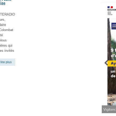
line
 CITERADIO
urs,
aire
 Colombat
té
 Nous
ières qui
es invités
lire plus
Vigilan