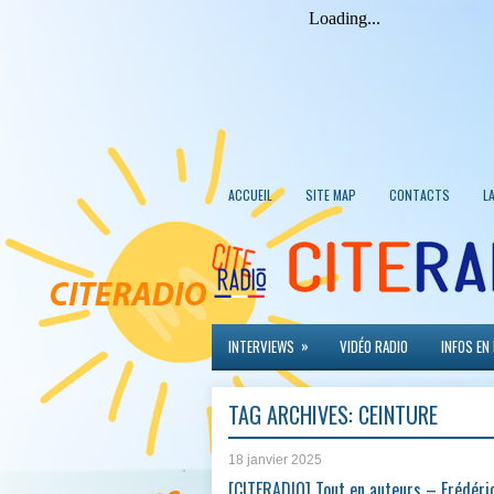
ACCUEIL
SITE MAP
CONTACTS
L
»
INTERVIEWS
VIDÉO RADIO
INFOS EN
TAG ARCHIVES:
CEINTURE
18 janvier 2025
[CITERADIO] Tout en auteurs – Frédéri