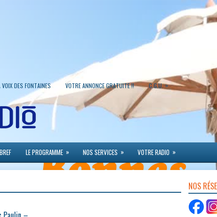
»
A VOIX DES FONTAINES
VOTRE ANNONCE GRATUITE !!
C.G.U.
»
»
»
 BREF
LE PROGRAMME
NOS SERVICES
VOTRE RADIO
NOS RÉS
c Paulin –