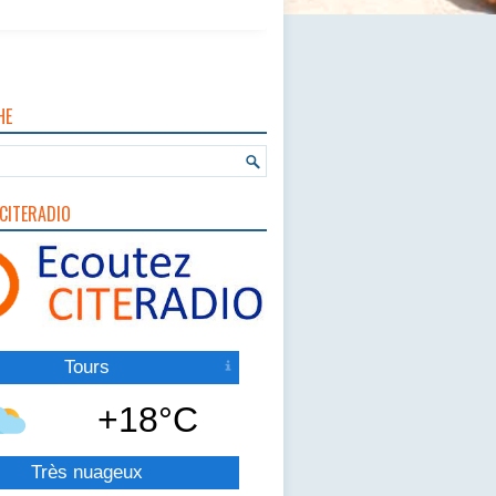
HE
CITERADIO
Tours
+18°C
Très nuageux