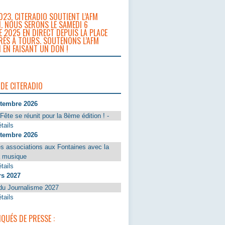
023, CITERADIO SOUTIENT L’AFM
. NOUS SERONS LE SAMEDI 6
 2025 EN DIRECT DEPUIS LA PLACE
RÈS À TOURS. SOUTENONS L’AFM
 EN FAISANT UN DON !
 DE CITERADIO
ptembre 2026
Fête se réunit pour la 8ème édition ! -
tails
ptembre 2026
s associations aux Fontaines avec la
a musique
tails
rs 2027
du Journalisme 2027
tails
UÉS DE PRESSE :