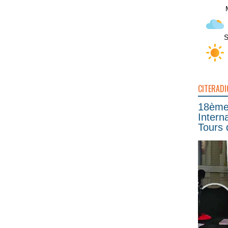
S
CITERADI
18ème 
Intern
Tours 