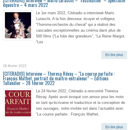
[CITERADIO] Interview – Mario Luraschi – “Fascination” – Spectacle
équestre – 4 mars 2022
Le 1er mars 2022, Citéradio a interviewé Mario
Luraschi. A la fois dresseur, écuyer et voltigeur,
“l’homme-orchestre du cheval” qui a réalisé des
cascades exceptionnelles au cinéma dans plus de
500 films (“La folie des grandeurs”, “La Reine Margot,
“Les
En lire plus
28 février 2022
[CITERADIO] Interview – Theresa Révay – “La course parfaite :
François Mathet, portrait du maître-entraîneur” – Éditions
Tallandier – 28 février 2022
Le 24 février 2022, Citéradio a rencontré Theresa
Révay. Après avoir évoqué son amour pour les mots
en tant qu’écrivaine et traductrice et la conception de
ses ouvrages, notre invitée est dans l’actualité avec
“La course parfaite : François Mathet,
En lire plus