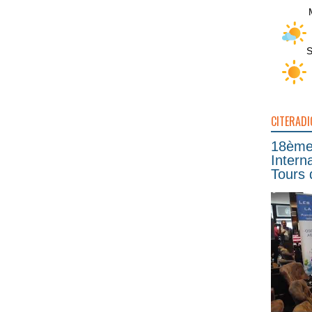
S
CITERADI
18ème 
Intern
Tours 