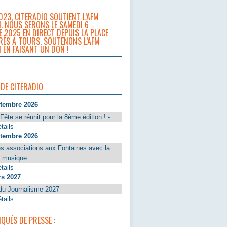
023, CITERADIO SOUTIENT L’AFM
. NOUS SERONS LE SAMEDI 6
 2025 EN DIRECT DEPUIS LA PLACE
RÈS À TOURS. SOUTENONS L’AFM
 EN FAISANT UN DON !
 DE CITERADIO
ptembre 2026
Fête se réunit pour la 8ème édition ! -
tails
ptembre 2026
s associations aux Fontaines avec la
a musique
tails
rs 2027
du Journalisme 2027
tails
UÉS DE PRESSE :