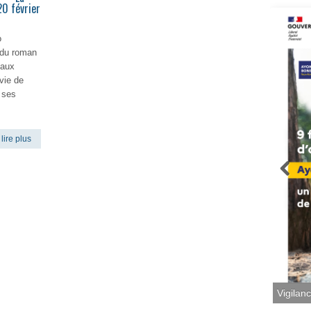
0 février
o
 du roman
 aux
vie de
r ses
lire plus
Vigilan