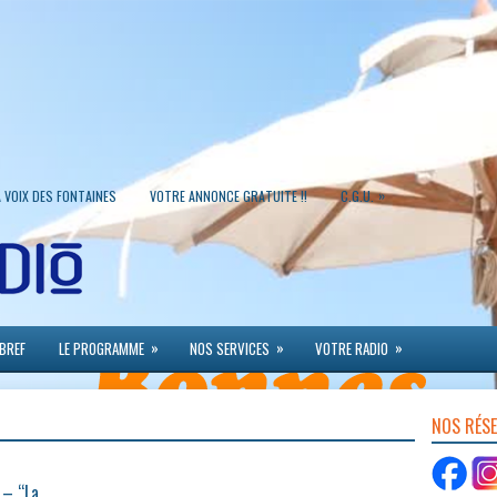
»
A VOIX DES FONTAINES
VOTRE ANNONCE GRATUITE !!
C.G.U.
»
»
»
 BREF
LE PROGRAMME
NOS SERVICES
VOTRE RADIO
NOS RÉS
 – “La