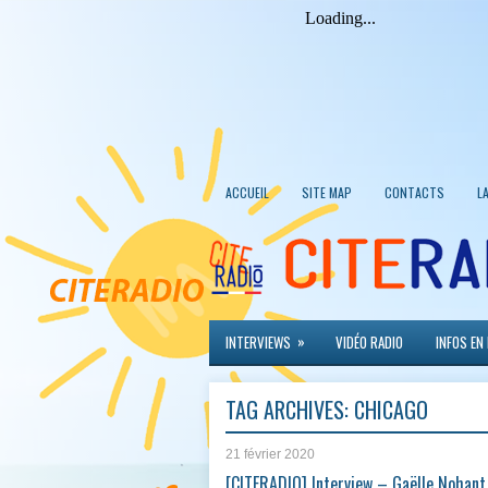
ACCUEIL
SITE MAP
CONTACTS
L
»
INTERVIEWS
VIDÉO RADIO
INFOS EN
TAG ARCHIVES:
CHICAGO
21 février 2020
[CITERADIO] Interview – Gaëlle Nohant