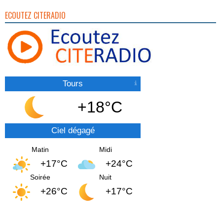
ECOUTEZ CITERADIO
Tours
+18°C
Ciel dégagé
Matin
Midi
+17°C
+24°C
Soirée
Nuit
+26°C
+17°C