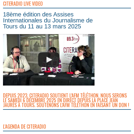
CITERADIO LIVE VIDEO
18ème édition des Assises
Internationales du Journalisme de
Tours du 11 au 13 mars 2025
DEPUIS 2023, CITERADIO SOUTIENT L’AFM TÉLÉTHON. NOUS SERONS
LE SAMEDI 6 DÉCEMBRE 2025 EN DIRECT DEPUIS LA PLACE JEAN
JAURÈS À TOURS. SOUTENONS L’AFM TÉLÉTHON EN FAISANT UN DON !
L'AGENDA DE CITERADIO