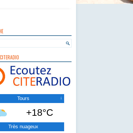
HE
CITERADIO
Tours
+18°C
Très nuageux