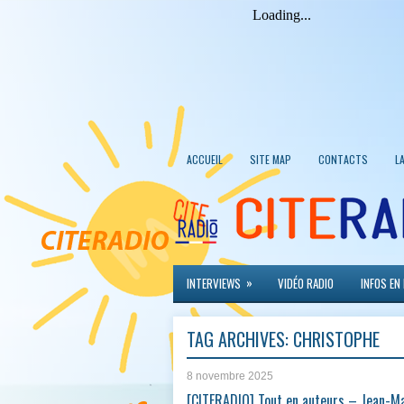
ACCUEIL
SITE MAP
CONTACTS
L
»
INTERVIEWS
VIDÉO RADIO
INFOS EN
TAG ARCHIVES:
CHRISTOPHE
8 novembre 2025
[CITERADIO] Tout en auteurs – Jean-M