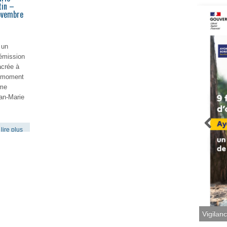
tin –
novembre
 un
émission
acrée à
du moment
ume
an-Marie
lire plus
Vigilan