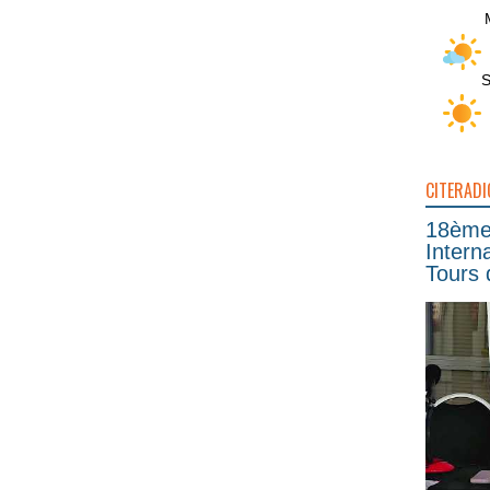
S
CITERADI
18ème 
Intern
Tours 