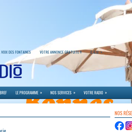
»
A VOIX DES FONTAINES
VOTRE ANNONCE GRATUITE !!
C.G.U.
»
»
»
 BREF
LE PROGRAMME
NOS SERVICES
VOTRE RADIO
NOS RÉS
arie