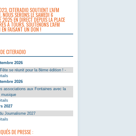
023, CITERADIO SOUTIENT L’AFM
. NOUS SERONS LE SAMEDI 6
 2025 EN DIRECT DEPUIS LA PLACE
RÈS À TOURS. SOUTENONS L’AFM
 EN FAISANT UN DON !
 DE CITERADIO
ptembre 2026
Fête se réunit pour la 8ème édition ! -
tails
ptembre 2026
s associations aux Fontaines avec la
a musique
tails
rs 2027
du Journalisme 2027
tails
UÉS DE PRESSE :