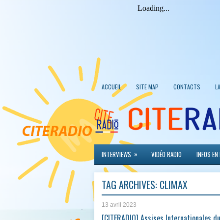
ACCUEIL
SITE MAP
CONTACTS
L
»
INTERVIEWS
VIDÉO RADIO
INFOS EN
TAG ARCHIVES:
CLIMAX
13 avril 2023
[CITERADIO] Assises Internationales d