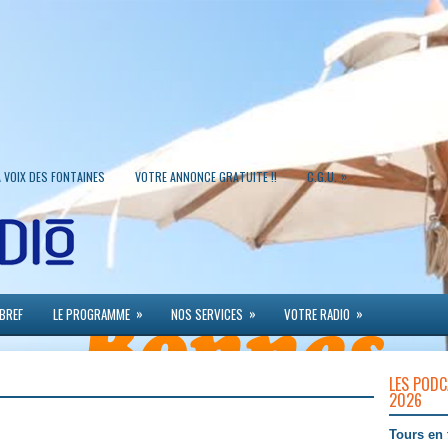
»
A VOIX DES FONTAINES
VOTRE ANNONCE GRATUITE !!
C.G.U.
»
»
»
 BREF
LE PROGRAMME
NOS SERVICES
VOTRE RADIO
LES PODC
2026
Tours en 
u