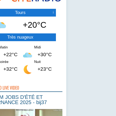
Tours
+20°C
Très nuageux
Matin
Midi
+22°C
+30°C
oirée
Nuit
+32°C
+23°C
O LIVE VIDEO
 JOBS D’ÉTÉ ET
NANCE 2025 - bij37