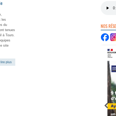
ie
,
 les
es du
NOS RÉS
ont tenues
l à Tours.
équipes
le site
lire plus