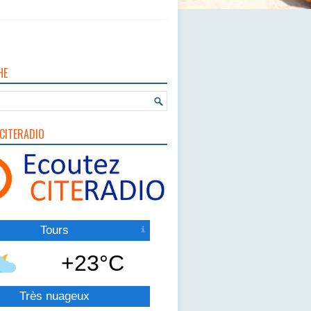
HE
CITERADIO
Tours
+23°C
Très nuageux