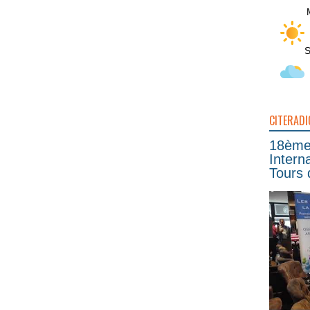
S
CITERADI
18ème 
Intern
Tours 