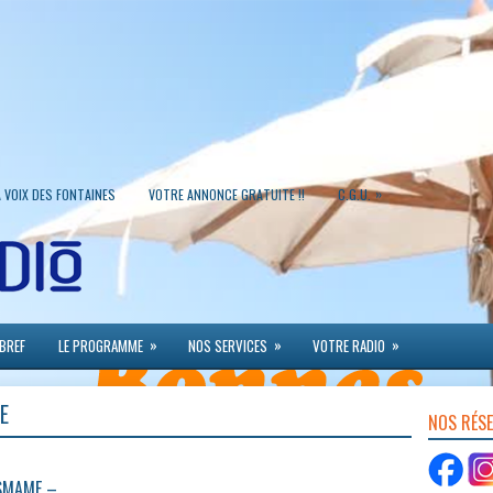
»
A VOIX DES FONTAINES
VOTRE ANNONCE GRATUITE !!
C.G.U.
»
»
»
 BREF
LE PROGRAMME
NOS SERVICES
VOTRE RADIO
E
NOS RÉS
ISMAME –