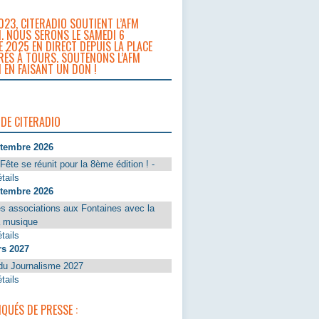
023, CITERADIO SOUTIENT L’AFM
. NOUS SERONS LE SAMEDI 6
 2025 EN DIRECT DEPUIS LA PLACE
RÈS À TOURS. SOUTENONS L’AFM
 EN FAISANT UN DON !
 DE CITERADIO
ptembre 2026
Fête se réunit pour la 8ème édition ! -
tails
ptembre 2026
s associations aux Fontaines avec la
a musique
tails
rs 2027
du Journalisme 2027
tails
UÉS DE PRESSE :