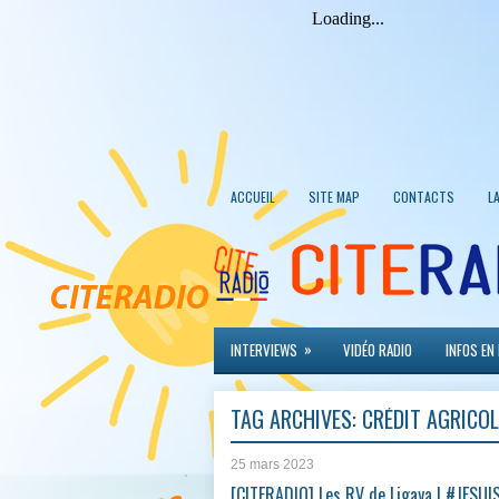
ACCUEIL
SITE MAP
CONTACTS
L
»
INTERVIEWS
VIDÉO RADIO
INFOS EN
TAG ARCHIVES:
CRÉDIT AGRICOL
25 mars 2023
[CITERADIO] Les RV de Ligaya | #JESU