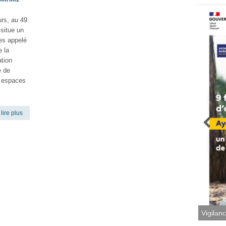
rs, au 49
 situe un
ées appelé
 la
ation
e de
e espaces
lire plus
Vigilan