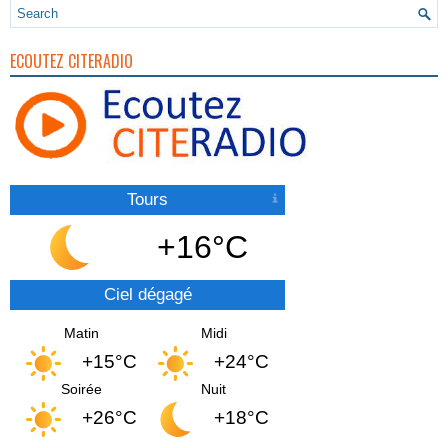
ECOUTEZ CITERADIO
Tours
+16°C
Ciel dégagé
Matin
Midi
+15°C
+24°C
Soirée
Nuit
+26°C
+18°C