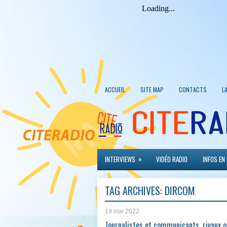
ACCUEIL
SITE MAP
CONTACTS
L
»
INTERVIEWS
VIDÉO RADIO
INFOS EN
TAG ARCHIVES:
DIRCOM
19 mai 2022
Journalistes et communicants, rivaux o