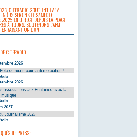
023, CITERADIO SOUTIENT L’AFM
. NOUS SERONS LE SAMEDI 6
 2025 EN DIRECT DEPUIS LA PLACE
RÈS À TOURS. SOUTENONS L’AFM
 EN FAISANT UN DON !
 DE CITERADIO
ptembre 2026
Fête se réunit pour la 8ème édition ! -
tails
ptembre 2026
s associations aux Fontaines avec la
a musique
tails
rs 2027
du Journalisme 2027
tails
UÉS DE PRESSE :