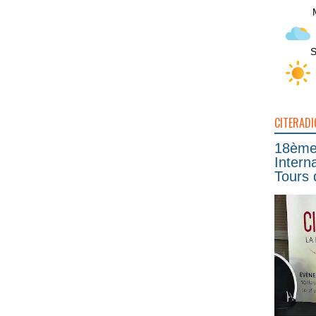
S
CITERADI
18ème 
Intern
Tours 