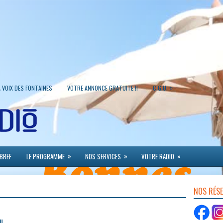
»
A VOIX DES FONTAINES
VOTRE ANNONCE GRATUITE !!
C.G.U.
»
»
»
 BREF
LE PROGRAMME
NOS SERVICES
VOTRE RADIO
NOS RÉS
u