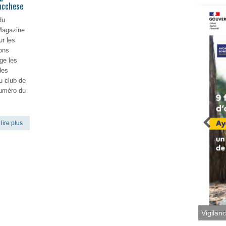
Lucchese
du
 Magazine
ur les
ons
ge les
des
u club de
numéro du
lire plus
Vigilan