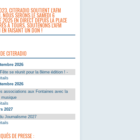
023, CITERADIO SOUTIENT L’AFM
. NOUS SERONS LE SAMEDI 6
 2025 EN DIRECT DEPUIS LA PLACE
RÈS À TOURS. SOUTENONS L’AFM
 EN FAISANT UN DON !
 DE CITERADIO
ptembre 2026
Fête se réunit pour la 8ème édition ! -
tails
ptembre 2026
s associations aux Fontaines avec la
a musique
tails
rs 2027
du Journalisme 2027
tails
UÉS DE PRESSE :