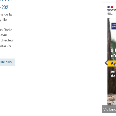
4-2021
ns de la
rille
s
un Radio –
avril
 directeur
isait le
lire plus
Vigilan