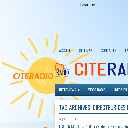
ACCUEIL
SITE MAP
CONTACTS
L
»
INTERVIEWS
VIDÉO RADIO
INFOS EN
TAG ARCHIVES:
DIRECTEUR DES
4 juin 2021
[CITERADIO] – 100 ans de la radio – I