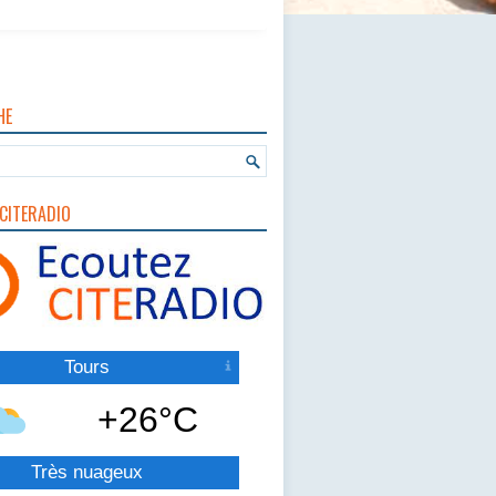
HE
CITERADIO
Tours
+26°C
Très nuageux