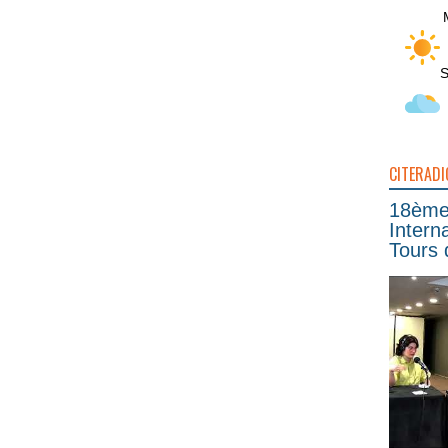
S
CITERADI
18ème 
Intern
Tours 