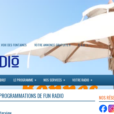
»
A VOIX DES FONTAINES
VOTRE ANNONCE GRATUITE !!
C.G.U.
»
»
»
 BREF
LE PROGRAMME
NOS SERVICES
VOTRE RADIO
 PROGRAMMATIONS DE FUN RADIO
NOS RÉS
nterview