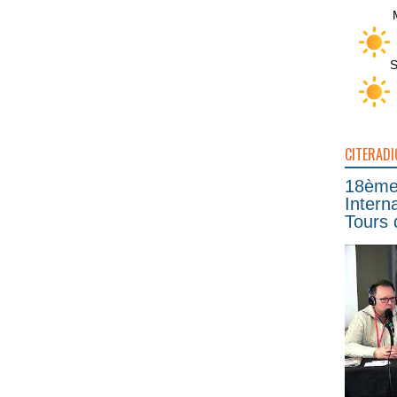
S
CITERADI
18ème 
Intern
Tours 