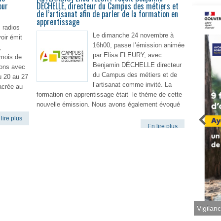
our
DÉCHELLE, directeur du Campus des métiers et
0
de l’artisanat afin de parler de la formation en
apprentissage
 radios
Le dimanche 24 novembre à
oir émit
16h00, passe l’émission animée
,
par Elisa FLEURY, avec
mois de
Benjamin DÉCHELLE directeur
ons avec
du Campus des métiers et de
u 20 au 27
l’artisanat comme invité. La
acrée au
formation en apprentissage était le thème de cette
nouvelle émission. Nous avons également évoqué
lire plus
En lire plus
Vigilan