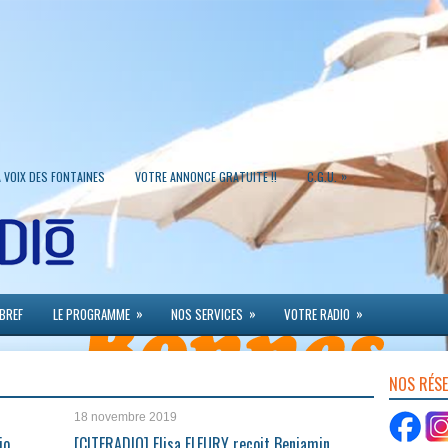
»
A VOIX DES FONTAINES
VOTRE ANNONCE GRATUITE !!
C.G.U.
»
»
»
 BREF
LE PROGRAMME
NOS SERVICES
VOTRE RADIO
NOS RÉS
18 novembre 2019
io
[CITERADIO] Elisa FLEURY reçoit Benjamin