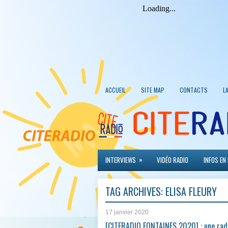
ACCUEIL
SITE MAP
CONTACTS
L
»
INTERVIEWS
VIDÉO RADIO
INFOS EN
TAG ARCHIVES:
ELISA FLEURY
17 janvier 2020
[CITERADIO FONTAINES 2020] : une rad