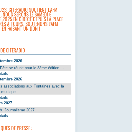
023, CITERADIO SOUTIENT L’AFM
. NOUS SERONS LE SAMEDI 6
 2025 EN DIRECT DEPUIS LA PLACE
RÈS À TOURS. SOUTENONS L’AFM
 EN FAISANT UN DON !
 DE CITERADIO
ptembre 2026
Fête se réunit pour la 8ème édition ! -
tails
ptembre 2026
s associations aux Fontaines avec la
a musique
tails
rs 2027
du Journalisme 2027
tails
UÉS DE PRESSE :