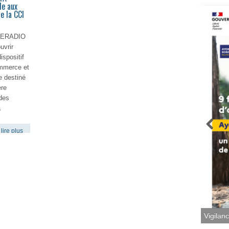
le aux
e la CCI
ITERADIO
uvrir
spositif
mmerce et
e destiné
ère
 des
a
lire plus
Vigilan