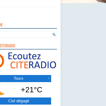
HE
CITERADIO
Tours
+21°C
Ciel dégagé