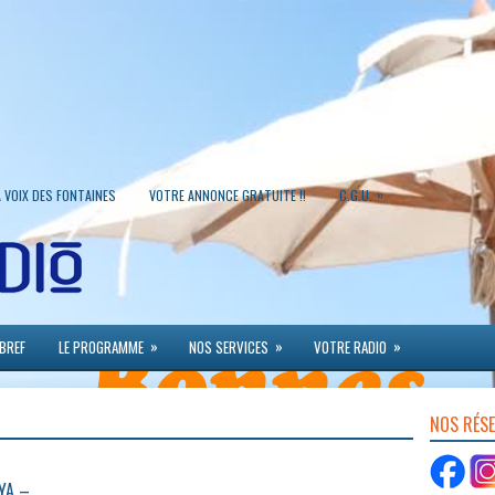
»
A VOIX DES FONTAINES
VOTRE ANNONCE GRATUITE !!
C.G.U.
»
»
»
 BREF
LE PROGRAMME
NOS SERVICES
VOTRE RADIO
NOS RÉS
YA –