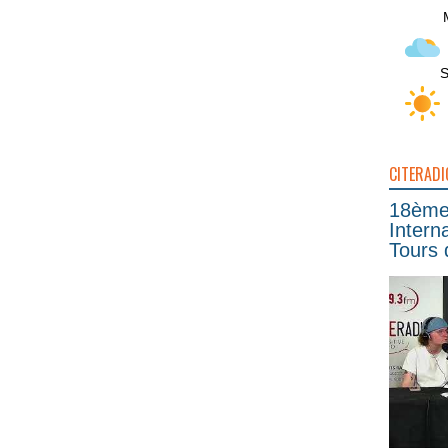
S
CITERADI
18ème 
Intern
Tours 