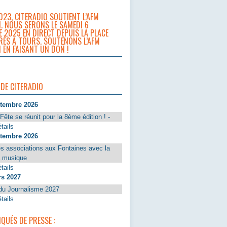
023, CITERADIO SOUTIENT L’AFM
. NOUS SERONS LE SAMEDI 6
 2025 EN DIRECT DEPUIS LA PLACE
RÈS À TOURS. SOUTENONS L’AFM
 EN FAISANT UN DON !
 DE CITERADIO
ptembre 2026
Fête se réunit pour la 8ème édition ! -
tails
ptembre 2026
s associations aux Fontaines avec la
a musique
tails
rs 2027
du Journalisme 2027
tails
UÉS DE PRESSE :