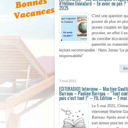
d’Hélène Duvialard – En avoir ou pas ? 
2025
C’est une question qu
posent de plus en plu
jeunes couples en âg
procréer, en effet il est
de concilier éco-anxié
paternité ou maternit
lecture recommandée : Hans Jonas “Le pr
responsabilité”
En 
7 mai 2021
[CITERADIO] Interview – Martine Gault
Barreau – Pauline Barreau – “Tout con
puis c’est tout !” – YIL Édition – 7 ma
Le 5 mai 2021, Citéra
interviewé Martine Gau
Barreau. Après avoir
son amour pour les m