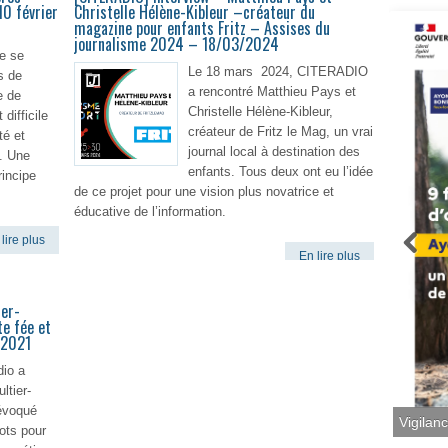
10 février
Christelle Hélène-Kibleur –créateur du
magazine pour enfants Fritz – Assises du
journalisme 2024 – 18/03/2024
e se
Le 18 mars 2024, CITERADIO
s de
a rencontré Matthieu Pays et
e de
Christelle Hélène-Kibleur,
 difficile
créateur de Fritz le Mag, un vrai
té et
journal local à destination des
é. Une
enfants. Tous deux ont eu l’idée
incipe
de ce projet pour une vision plus novatrice et
éducative de l’information.
lire plus
En lire plus
ier-
te fée et
i 2021
dio a
ltier-
 évoqué
Vigilan
ots pour