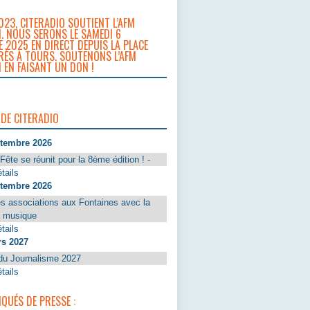
023, CITERADIO SOUTIENT L’AFM
. NOUS SERONS LE SAMEDI 6
 2025 EN DIRECT DEPUIS LA PLACE
RÈS À TOURS. SOUTENONS L’AFM
 EN FAISANT UN DON !
 DE CITERADIO
ptembre 2026
Fête se réunit pour la 8ème édition ! -
tails
ptembre 2026
s associations aux Fontaines avec la
a musique
tails
rs 2027
du Journalisme 2027
tails
UÉS DE PRESSE :