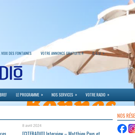
»
A VOIX DES FONTAINES
VOTRE ANNONCE GRATUITE !!
C.G.U.
»
»
»
 BREF
LE PROGRAMME
NOS SERVICES
VOTRE RADIO
NOS RÉS
8 avril 2024
ères
[CITERADIO] Interview – Matthieu Pays et