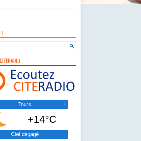
HE
CITERADIO
Tours
+14°C
Ciel dégagé