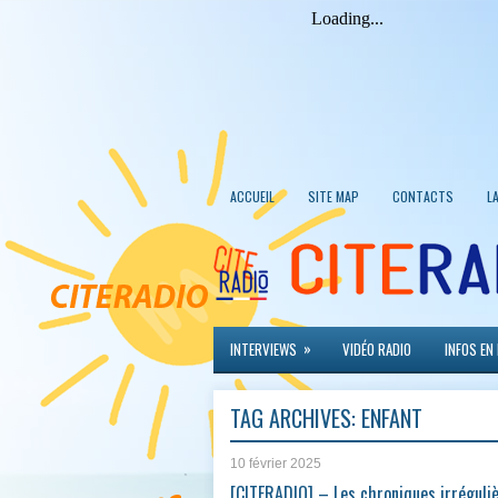
ACCUEIL
SITE MAP
CONTACTS
L
»
INTERVIEWS
VIDÉO RADIO
INFOS EN
TAG ARCHIVES:
ENFANT
10 février 2025
[CITERADIO] – Les chroniques irréguli