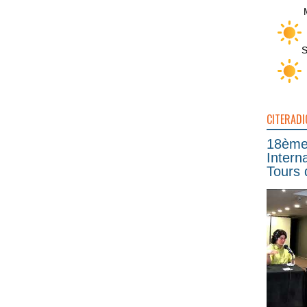
S
CITERADI
18ème 
Intern
Tours 