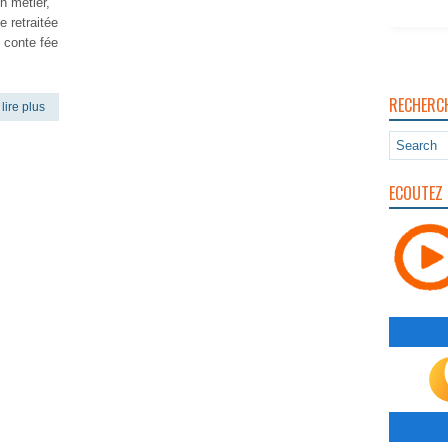
on métier,
 retraitée
t conte fée
RECHERC
lire plus
ECOUTEZ 