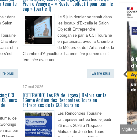
 tenir le
Pierre Venayre « « Rester collectif pour tenir le
cap » (partie 1)
enait dans
Le 9 juin dernier se tenait dans
e Salon
les locaux d’Excelia le Salon
Objectif Entreprendre
 Touraine
coorganisé par la CCI Touraine
a Chambre
en partenariat avec la Chambre
sanat et la
de Métiers et de l’Artisanat et la
e s’est
Chambre d’Agriculture. La première journée s’est
terminée avec une
lire plus
En lire plus
17 mai 2026
king CCI
[CITERADIO] Les RV de Ligaya | Retour sur la
l’US Tours
16ème édition des Rencontres Touraine
ade
Entreprises de la CCI Touraine
Les Rencontres Touraine
utume, ce
Entreprises ont eu lieu le jeudi
tworkings
26 mars 2026 à l’Espace
 en mai par
Malraux de Joué les Tours.
Vigilan
 l’Union