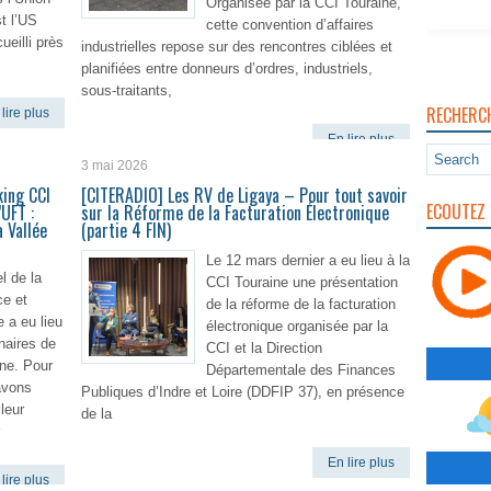
Organisée par la CCI Touraine,
t l’US
cette convention d’affaires
ueilli près
industrielles repose sur des rencontres ciblées et
planifiées entre donneurs d’ordres, industriels,
sous-traitants,
RECHERC
lire plus
En lire plus
3 mai 2026
king CCI
[CITERADIO] Les RV de Ligaya – Pour tout savoir
ECOUTEZ 
’UFT :
sur la Réforme de la Facturation Électronique
 Vallée
(partie 4 FIN)
Le 12 mars dernier a eu lieu à la
l de la
CCI Touraine une présentation
e et
de la réforme de la facturation
e a eu lieu
électronique organisée par la
naires de
CCI et la Direction
ine. Pour
Départementale des Finances
avons
Publiques d’Indre et Loire (DDFIP 37), en présence
leur
de la
En lire plus
lire plus