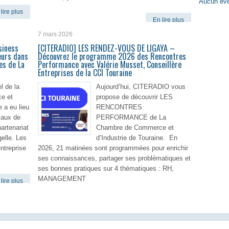
Aucun évè
lire plus
En lire plus
7 mars 2026
siness
[CITERADIO] LES RENDEZ-VOUS DE LIGAYA –
eurs dans
Découvrez le programme 2026 des Rencontres
es de La
Performance avec Valérie Musset, Conseillère
Entreprises de la CCI Touraine
l de la
Aujourd’hui, CITERADIO vous
e et
propose de découvrir LES
e a eu lieu
RENCONTRES
caux de
PERFORMANCE de La
artenariat
Chambre de Commerce et
elle. Les
d’Industrie de Touraine. En
entreprise
2026, 21 matinées sont programmées pour enrichir
ses connaissances, partager ses problématiques et
ses bonnes pratiques sur 4 thématiques : RH,
MANAGEMENT
lire plus
En lire plus