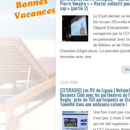
Pierre Venayre « « Rester collectif pour
cap » (partie 2)
Le 9 juin dernier se t
les locaux d’Excelia l
Objectif Entreprendre
coorganisé par la CCI
en partenariat avec l
de Métiers et de l’Arti
Chambre d’Agriculture. La première journé
terminée avec une
En 
3 juin 2026
[CITERADIO] Les RV de Ligaya | Networ
Business Club avec les partenaires de 
Rugby : près de 150 participants au St
Tonnellé dans une ambiance caliente !
Une fois n’est pas co
n’est pas 1 mais 2 ne
qui ont été organisés
la CCI Touraine. Après