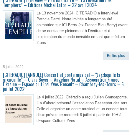
[CITERADIO] Interview – Patricia Darré – “La révélation des
Templiers” – Éditions Michel Lafon – 22 avril 2024
Le 13 novembre 2024, CITERADIO a interviewé
Patricia Darré. Notre invitée a longtemps été
animatrice sur ICI Berry (ex-France Bleu Berry) avant
de se consacrer pleinement à l’écriture et à
l’exploration du monde invisible en tant que médium.
2 ans
En lire plus
5 juillet 2022
[CITERADIO] [ANNULÉ] Concert et conte musical – “Jazzbouille la
grenouille” – Clara Boyer – Angelina Natal – Association France
Ukraine – Espace culturel Yves Renault – Chambray-lès-Tours – 6
juillet 2022
Le 4 juillet 2022, Citéradio a reçu Julien Grangeponte.
Il a d’abord présenté l’association Passeport des arts.
Celle-ci organise un conte musical et un concert tous
deux prévus ce mercredi 6 juillet à partir de 19H à
l’Espace Culturel Yves