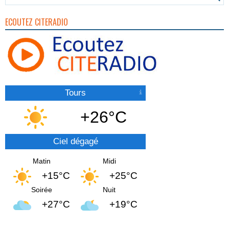
ECOUTEZ CITERADIO
Tours
+26°C
Ciel dégagé
Matin
Midi
+15°C
+25°C
Soirée
Nuit
+27°C
+19°C