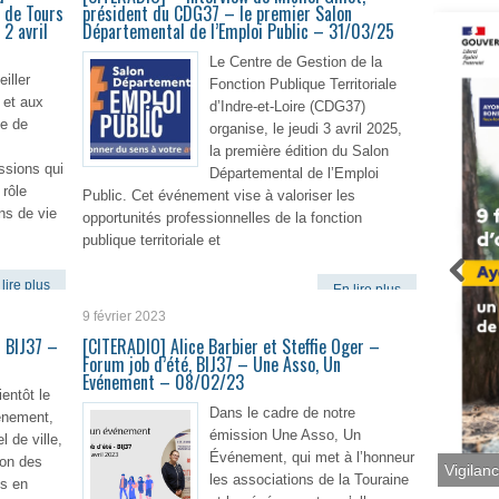
e de Tours
président du CDG37 – le premier Salon
2 avril
Départemental de l’Emploi Public – 31/03/25
Le Centre de Gestion de la
iller
Fonction Publique Territoriale
 et aux
d’Indre-et-Loire (CDG37)
le de
organise, le jeudi 3 avril 2025,
la première édition du Salon
ssions qui
Départemental de l’Emploi
 rôle
Public. Cet événement vise à valoriser les
ons de vie
opportunités professionnelles de la fonction
publique territoriale et
lire plus
En lire plus
9 février 2023
– BIJ37 –
[CITERADIO] Alice Barbier et Steffie Oger –
Forum job d’été, BIJ37 – Une Asso, Un
Evénement – 08/02/23
ientôt le
Dans le cadre de notre
énement,
émission Une Asso, Un
el de ville,
Événement, qui met à l’honneur
ion des
Vigilan
les associations de la Touraine
es en