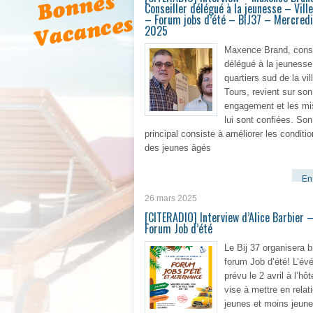
Conseiller délégué à la jeunesse – Vill
– Forum jobs d’été – BIJ37 – Mercredi 
2025
Maxence Brand, conse
délégué à la jeunesse
quartiers sud de la vil
Tours, revient sur son
engagement et les mi
lui sont confiées. Son
principal consiste à améliorer les conditi
des jeunes âgés
En 
26 mars 2025
[CITERADIO] Interview d’Alice Barbier 
Forum Job d’été
Le Bij 37 organisera b
forum Job d’été! L’év
prévu le 2 avril à l’hôt
vise à mettre en relat
jeunes et moins jeun