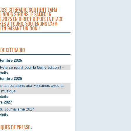
023, CITERADIO SOUTIENT L’AFM
. NOUS SERONS LE SAMEDI 6
 2025 EN DIRECT DEPUIS LA PLACE
RÈS À TOURS. SOUTENONS L’AFM
 EN FAISANT UN DON !
 DE CITERADIO
ptembre 2026
Fête se réunit pour la 8ème édition ! -
tails
ptembre 2026
s associations aux Fontaines avec la
a musique
tails
rs 2027
du Journalisme 2027
tails
UÉS DE PRESSE :