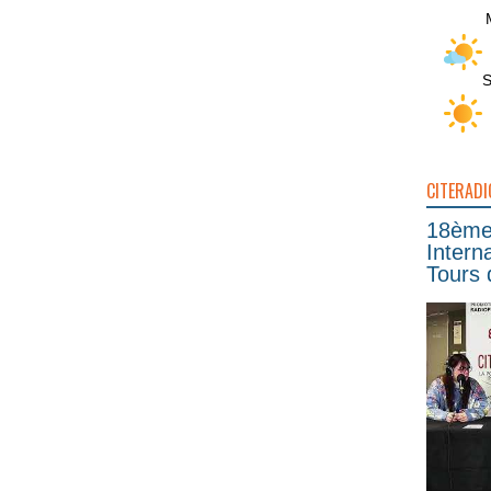
S
CITERADI
18ème 
Intern
Tours 