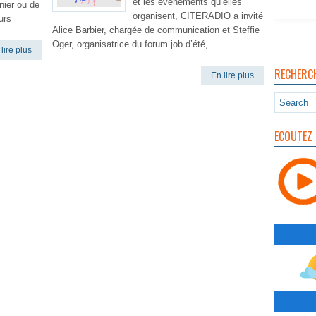
et les événements qu’elles
nier ou de
organisent, CITERADIO a invité
urs
Alice Barbier, chargée de communication et Steffie
Oger, organisatrice du forum job d’été,
lire plus
RECHERC
En lire plus
ECOUTEZ 