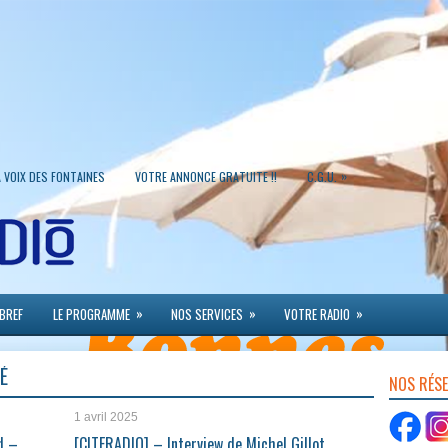
»
A VOIX DES FONTAINES
VOTRE ANNONCE GRATUITE !!
C.G.U.
»
»
»
 BREF
LE PROGRAMME
NOS SERVICES
VOTRE RADIO
É
NOS RÉS
1 avril 2025
d –
[CITERADIO] – Interview de Michel Gillot,