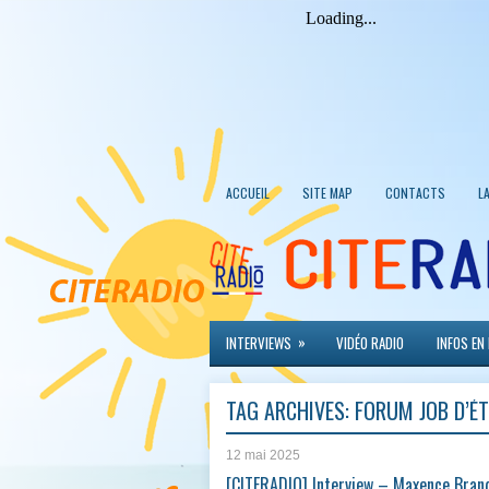
ACCUEIL
SITE MAP
CONTACTS
L
»
INTERVIEWS
VIDÉO RADIO
INFOS EN
TAG ARCHIVES:
FORUM JOB D’ÉT
12 mai 2025
[CITERADIO] Interview – Maxence Bran