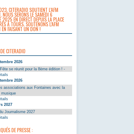
023, CITERADIO SOUTIENT L’AFM
. NOUS SERONS LE SAMEDI 6
 2025 EN DIRECT DEPUIS LA PLACE
RÈS À TOURS. SOUTENONS L’AFM
 EN FAISANT UN DON !
 DE CITERADIO
ptembre 2026
Fête se réunit pour la 8ème édition ! -
tails
ptembre 2026
s associations aux Fontaines avec la
a musique
tails
rs 2027
du Journalisme 2027
tails
UÉS DE PRESSE :