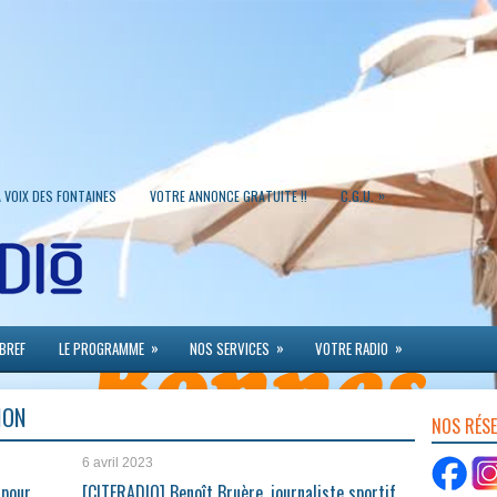
»
A VOIX DES FONTAINES
VOTRE ANNONCE GRATUITE !!
C.G.U.
»
»
»
 BREF
LE PROGRAMME
NOS SERVICES
VOTRE RADIO
ION
NOS RÉS
6 avril 2023
 pour
[CITERADIO] Benoît Bruère, journaliste sportif