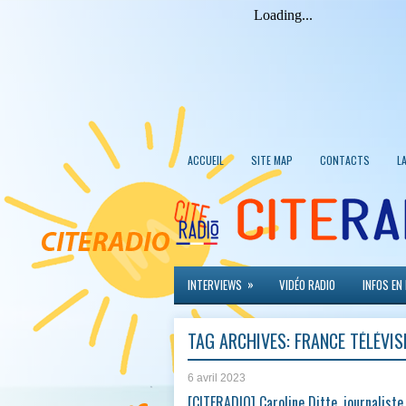
ACCUEIL
SITE MAP
CONTACTS
L
»
INTERVIEWS
VIDÉO RADIO
INFOS EN
TAG ARCHIVES:
FRANCE TÉLÉVIS
6 avril 2023
[CITERADIO] Caroline Ditte, journaliste