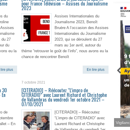
isme
pour France Télévision – Assises du Journalisme
2023
es du
Assises Internationales du
oline
Journalisme 2023, Benoît
s Assises
Bruère A l’occasion des Assises
urnalisme
Internationales du Journalisme
t du 27
2023, qui se déroulent du 27
our du
mars au 1er avril, autour du
avons eu la
thème “retrouver le goût de l’info”, nous avons eu la
chance de rencontrer Benoît
lire plus
En lire plus
7 octobre 2021
u 30
[CITERADIO] – Réécoutez “L’impro de
 En
CITERADIO” avec Laurent Richard et Christophe
de Vallambras du vendredi 1er octobre 2021 –
07/10/2021
ro de
[CITERADIO] – Réécoutez
ptembre
“L’impro de CITERADIO” avec
Vigilan
llet – En
Laurent Richard et Christophe
de Vallambras du vendredi 1er