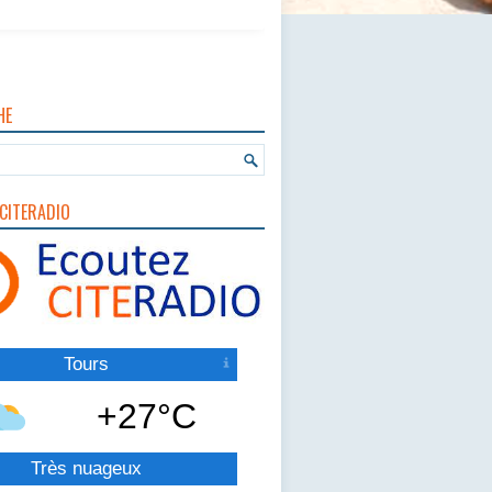
HE
CITERADIO
Tours
+27°C
Très nuageux