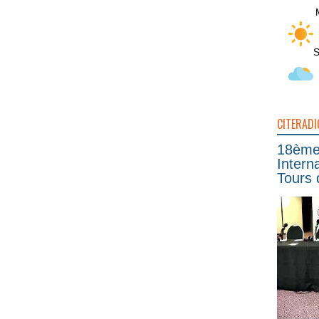
S
CITERADI
18ème 
Intern
Tours 