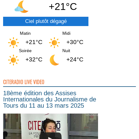
+21°C
Ciel plutôt dégagé
Matin
Midi
+21°C
+30°C
Soirée
Nuit
+32°C
+24°C
CITERADIO LIVE VIDEO
18ème édition des Assises
Internationales du Journalisme de
Tours du 11 au 13 mars 2025