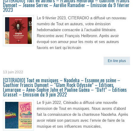
[CITERADIO] Tout en auteurs – François Heilbronn – Gauthier Francis
Dumont – Jeanne Serrec – Aurélie Ramadier – Émission du 9 février
2023
Le 9 février 2023, CITERADIO a diffusé un nouveau
numéro de Tout en auteurs, votre émission
hebdomadaire consacrée à l’actualité littéraire.
Rencontre avec François Heilbronn. Après avoir
évoqué son amour pour les mots et ses auteurs
favoris en tant qu’écrivain
En lire plus
13 juin 2022
[CITERADIO] Tout en musiques – Naodeha – Essonne en scène –
Gauthier Francis Dumont – “Glam Rock Odyssée” – Éditions
Lamarque – Anne-Sophie Jahn et Pauline Guéna – “Daft” – Éditions
Grasset – Emission du 9 juin 2022
Le 9 juin 2022, Citéradio a diffusé une nouvelle
émission de Tout en musiques. Nous avons d’abord
fait la connaissance de la chanteuse Naodeha. Après
avoir relaté son parcours avec l’envie de faire de la
musique et ses influences musicales,