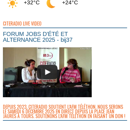
+32°C
+24°C
CITERADIO LIVE VIDEO
FORUM JOBS D’ÉTÉ ET
ALTERNANCE 2025 - bij37
DEPUIS 2023, CITERADIO SOUTIENT L’AFM TÉLÉTHON. NOUS SERONS
LE SAMEDI 6 DÉCEMBRE 2025 EN DIRECT DEPUIS LA PLACE JEAN
JAURÈS À TOURS. SOUTENONS L’AFM TÉLÉTHON EN FAISANT UN DON !