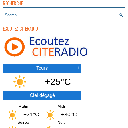
RECHERCHE
ECOUTEZ CITERADIO
Tours
+25°C
Ciel dégagé
Matin
Midi
+21°C
+30°C
Soirée
Nuit