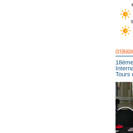
S
CITERADI
18ème 
Intern
Tours 