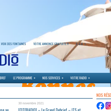
»
A VOIX DES FONTAINES
VOTRE ANNONCE GRATUITE !!
C.G.U.
»
»
»
 BREF
LE PROGRAMME
NOS SERVICES
VOTRE RADIO
NOS RÉS
30 novembre 2021
use au
[CITERADIO] – Le Grand Debrief – ITS et