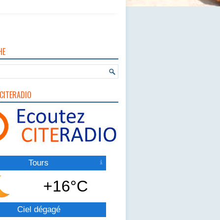
HE
CITERADIO
Tours
+16°C
Ciel dégagé