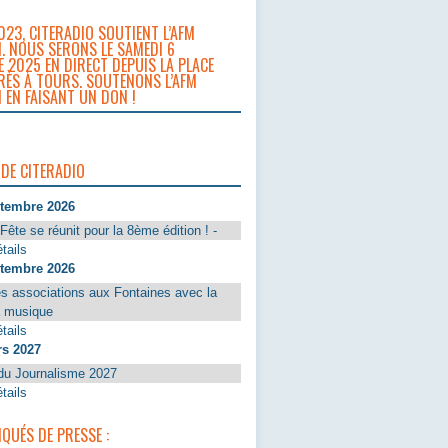
023, CITERADIO SOUTIENT L’AFM
. NOUS SERONS LE SAMEDI 6
 2025 EN DIRECT DEPUIS LA PLACE
RÈS À TOURS. SOUTENONS L’AFM
 EN FAISANT UN DON !
 DE CITERADIO
ptembre 2026
Fête se réunit pour la 8ème édition ! -
tails
ptembre 2026
s associations aux Fontaines avec la
a musique
tails
rs 2027
du Journalisme 2027
tails
UÉS DE PRESSE :