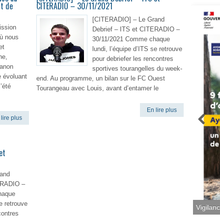
t de
CITERADIO – 30/11/2021
[CITERADIO] – Le Grand
ission
Debrief – ITS et CITERADIO –
où nous
30/11/2021 Comme chaque
et
lundi, l’équipe d’ITS se retrouve
ne,
pour debriefer les rencontres
anon
sportives tourangelles du week-
e évoluant
end. Au programme, un bilan sur le FC Ouest
’été
Tourangeau avec Louis, avant d’entamer le
En lire plus
lire plus
et
and
TERADIO –
haque
se retrouve
Vigilan
contres