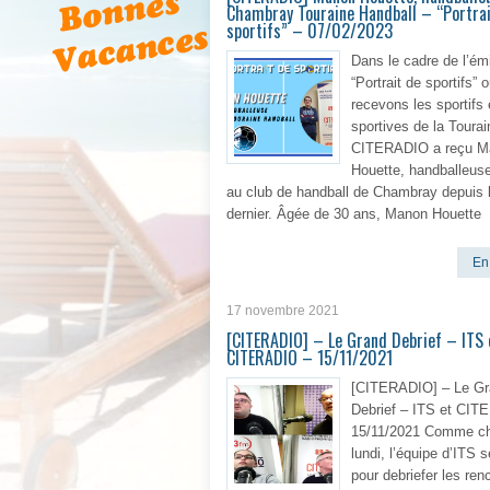
Chambray Touraine Handball – “Portrai
sportifs” – 07/02/2023
Dans le cadre de l’ém
“Portrait de sportifs” 
recevons les sportifs 
sportives de la Tourai
CITERADIO a reçu M
Houette, handballeus
au club de handball de Chambray depuis l
dernier. Âgée de 30 ans, Manon Houette
En 
17 novembre 2021
[CITERADIO] – Le Grand Debrief – ITS 
CITERADIO – 15/11/2021
[CITERADIO] – Le Gr
Debrief – ITS et CI
15/11/2021 Comme c
lundi, l’équipe d’ITS 
pour debriefer les ren