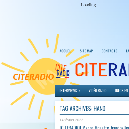
ACCUEIL
SITE MAP
CONTACTS
L
»
INTERVIEWS
VIDÉO RADIO
INFOS EN
TAG ARCHIVES:
HAND
14 février 2023
[CITERADIO] Manon Houette, handballe