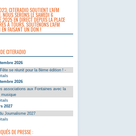
023, CITERADIO SOUTIENT L’AFM
. NOUS SERONS LE SAMEDI 6
 2025 EN DIRECT DEPUIS LA PLACE
RÈS À TOURS. SOUTENONS L’AFM
 EN FAISANT UN DON !
 DE CITERADIO
ptembre 2026
Fête se réunit pour la 8ème édition ! -
tails
ptembre 2026
s associations aux Fontaines avec la
a musique
tails
rs 2027
du Journalisme 2027
tails
UÉS DE PRESSE :