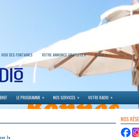
»
A VOIX DES FONTAINES
VOTRE ANNONCE GRATUITE !!
C.G.U.
»
»
»
 BREF
LE PROGRAMME
NOS SERVICES
VOTRE RADIO
NOS RÉS
sur la