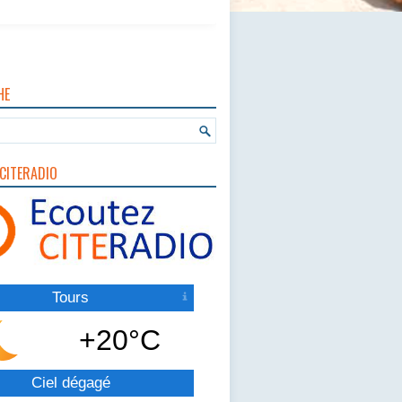
HE
CITERADIO
Tours
+20°C
Ciel dégagé