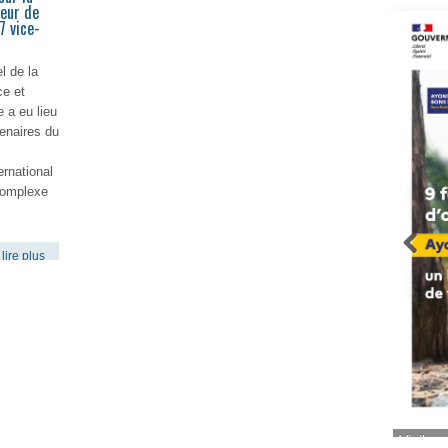
eur de
7 vice-
l de la
e et
e a eu lieu
enaires du
ernational
complexe
lire plus