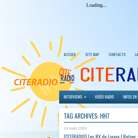
ACCUEIL
SITE MAP
CONTACTS
L
»
INTERVIEWS
VIDÉO RADIO
INFOS EN
TAG ARCHIVES:
HH7
24 mars 2024
[CITERADIO] Les RV de Ligaya | Retour 