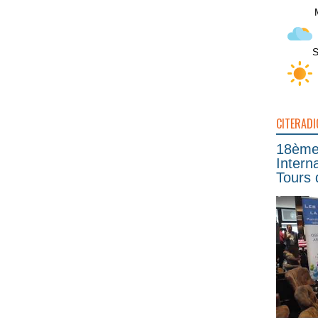
S
CITERADI
18ème 
Intern
Tours 