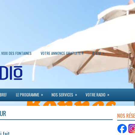
»
A VOIX DES FONTAINES
VOTRE ANNONCE GRATUITE !!
C.G.U.
»
»
»
 BREF
LE PROGRAMME
NOS SERVICES
VOTRE RADIO
OUR
NOS RÉS
i fait