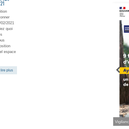
021
tion
yonner
8/02/2021
ez quoi
es
ous
osition
vel espace
lire plus
Vigilan