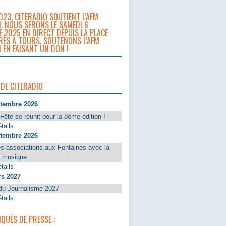
023, CITERADIO SOUTIENT L’AFM
. NOUS SERONS LE SAMEDI 6
 2025 EN DIRECT DEPUIS LA PLACE
RÈS À TOURS. SOUTENONS L’AFM
 EN FAISANT UN DON !
 DE CITERADIO
ptembre 2026
Fête se réunit pour la 8ème édition ! -
tails
ptembre 2026
s associations aux Fontaines avec la
a musique
tails
rs 2027
du Journalisme 2027
tails
UÉS DE PRESSE :