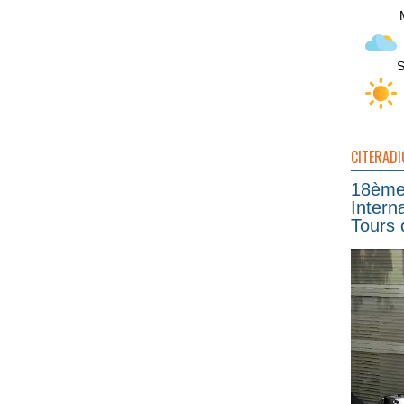
S
CITERADI
18ème 
Intern
Tours 