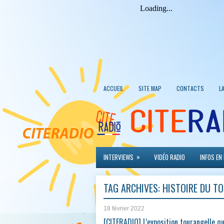
ACCUEIL
SITE MAP
CONTACTS
L
»
INTERVIEWS
VIDÉO RADIO
INFOS EN
TAG ARCHIVES:
HISTOIRE DU T
18 février 2022
[CITERADIO] L’exposition tourangelle qu