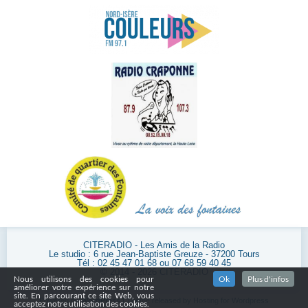
CITERADIO - Les Amis de la Radio
Le studio : 6 rue Jean-Baptiste Greuze - 37200 Tours
Tél : 02 45 47 01 68 ou 07 68 59 40 45
© 2014 - 2026 CITERADIO
Nous utilisons des cookies pour
Ok
Plus d'infos
améliorer votre expérience sur notre
site. En parcourant ce site Web, vous
Powered by
WordPress
| Theme released by
Hosting for Wordpress
acceptez notre utilisation des cookies.