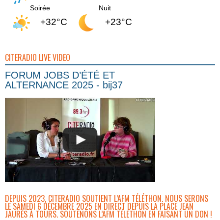
Soirée
Nuit
+32°C
+23°C
CITERADIO LIVE VIDEO
FORUM JOBS D’ÉTÉ ET
ALTERNANCE 2025 - bij37
DEPUIS 2023, CITERADIO SOUTIENT L’AFM TÉLÉTHON. NOUS SERONS
LE SAMEDI 6 DÉCEMBRE 2025 EN DIRECT DEPUIS LA PLACE JEAN
JAURÈS À TOURS. SOUTENONS L’AFM TÉLÉTHON EN FAISANT UN DON !