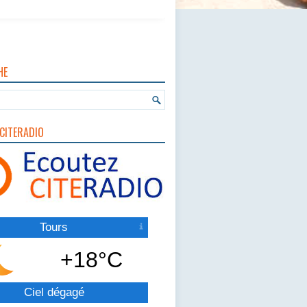
HE
CITERADIO
Tours
+18°C
Ciel dégagé