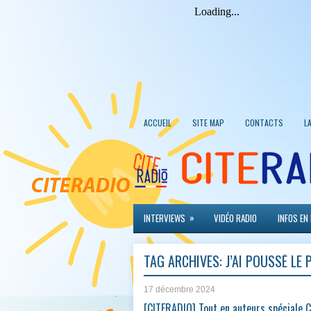
ACCUEIL
SITE MAP
CONTACTS
L
»
INTERVIEWS
VIDÉO RADIO
INFOS EN
TAG ARCHIVES:
J’AI POUSSÉ LE
17 décembre 2024
[CITERADIO] Tout en auteurs spéciale 