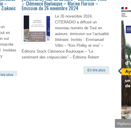
in –
– Clémence Boulouque – Marine Florisin –
 Ziakovic
Émission du 26 novembre 2024
Le 26 novembre 2024,
,
CITERADIO a diffusé un
 un
nouveau numéro de Tout en
out en
auteurs, émission sur l’actualité
on sur
littéraire. Invités : Emmanuel
consacrée
Villin – “Kim Philby et moi” –
. Invitées
Éditions Stock Clémence Boulouque – “Le
ty
sentiment des crépuscules” – Éditions Robert
En lire plus
lire plus
Vigilan