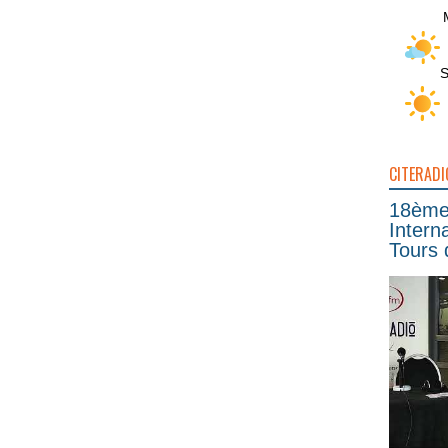
S
CITERADI
18ème 
Intern
Tours 