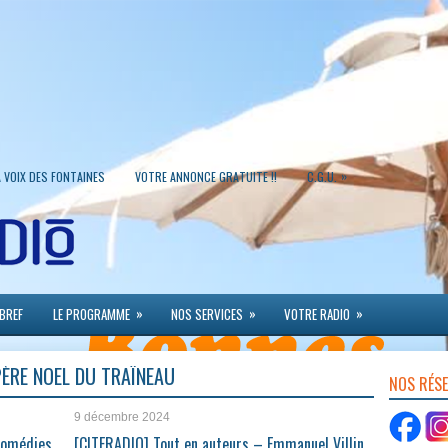
»
A VOIX DES FONTAINES
VOTRE ANNONCE GRATUITE !!
C.G.U.
»
»
»
 BREF
LE PROGRAMME
NOS SERVICES
VOTRE RADIO
 PÈRE NOËL DU TRAÎNEAU
NOS RÉS
9 décembre 2024
Comédies
[CITERADIO] Tout en auteurs – Emmanuel Villin