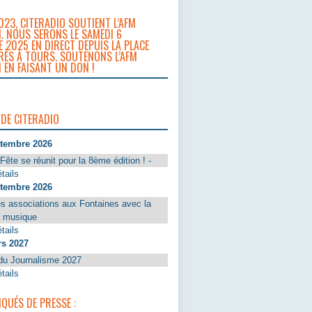
023, CITERADIO SOUTIENT L’AFM
. NOUS SERONS LE SAMEDI 6
 2025 EN DIRECT DEPUIS LA PLACE
RÈS À TOURS. SOUTENONS L’AFM
 EN FAISANT UN DON !
 DE CITERADIO
ptembre 2026
Fête se réunit pour la 8ème édition ! -
tails
ptembre 2026
s associations aux Fontaines avec la
a musique
tails
rs 2027
du Journalisme 2027
tails
UÉS DE PRESSE :