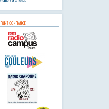
nement à afficher.
 FONT CONFIANCE :