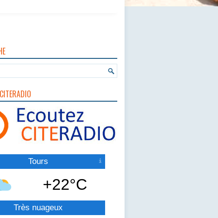
HE
CITERADIO
Tours
+22°C
Très nuageux