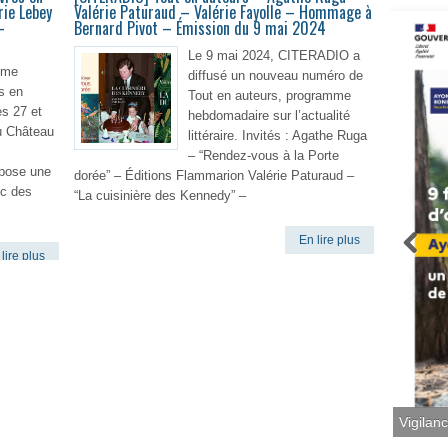
ie Lebey
Valérie Paturaud – Valérie Fayolle – Hommage à
–
Bernard Pivot – Émission du 9 mai 2024
Le 9 mai 2024, CITERADIO a
ème
diffusé un nouveau numéro de
s en
Tout en auteurs, programme
es 27 et
hebdomadaire sur l’actualité
u Château
littéraire. Invités : Agathe Ruga
– “Rendez-vous à la Porte
pose une
dorée” – Éditions Flammarion Valérie Paturaud –
ec des
“La cuisinière des Kennedy” –
En lire plus
lire plus
Vigilan