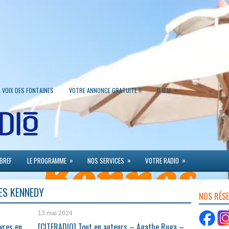
»
A VOIX DES FONTAINES
VOTRE ANNONCE GRATUITE !!
C.G.U.
»
»
»
 BREF
LE PROGRAMME
NOS SERVICES
VOTRE RADIO
DES KENNEDY
NOS RÉS
13 mai 2024
vres en
[CITERADIO] Tout en auteurs – Agathe Ruga –