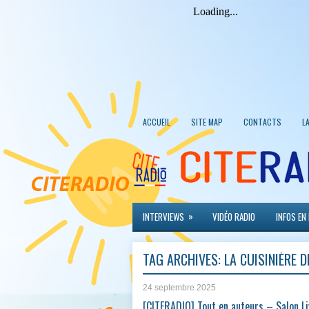
ACCUEIL
SITE MAP
CONTACTS
L
»
INTERVIEWS
VIDÉO RADIO
INFOS EN
TAG ARCHIVES:
LA CUISINIÈRE 
24 septembre 2025
[CITERADIO] Tout en auteurs – Salon Li