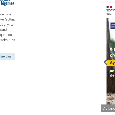
et légumes
pour une
rvé Guttin,
rtigny, a
grand
 que nous
roirs : les
lire plus
Vigilan