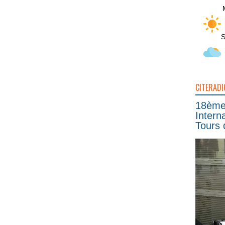
S
CITERADI
18ème 
Intern
Tours 