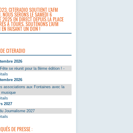
023, CITERADIO SOUTIENT L’AFM
. NOUS SERONS LE SAMEDI 6
 2025 EN DIRECT DEPUIS LA PLACE
RÈS À TOURS. SOUTENONS L’AFM
 EN FAISANT UN DON !
 DE CITERADIO
ptembre 2026
Fête se réunit pour la 8ème édition ! -
tails
ptembre 2026
s associations aux Fontaines avec la
a musique
tails
rs 2027
du Journalisme 2027
tails
UÉS DE PRESSE :