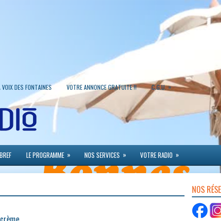
»
A VOIX DES FONTAINES
VOTRE ANNONCE GRATUITE !!
C.G.U.
»
»
»
 BREF
LE PROGRAMME
NOS SERVICES
VOTRE RADIO
NOS RÉS
s crème