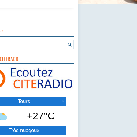
HE
CITERADIO
Tours
+27°C
Très nuageux