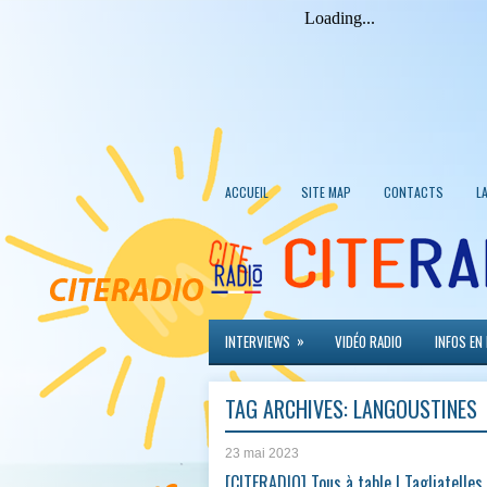
ACCUEIL
SITE MAP
CONTACTS
L
»
INTERVIEWS
VIDÉO RADIO
INFOS EN
TAG ARCHIVES:
LANGOUSTINES
23 mai 2023
[CITERADIO] Tous à table ! Tagliatelle