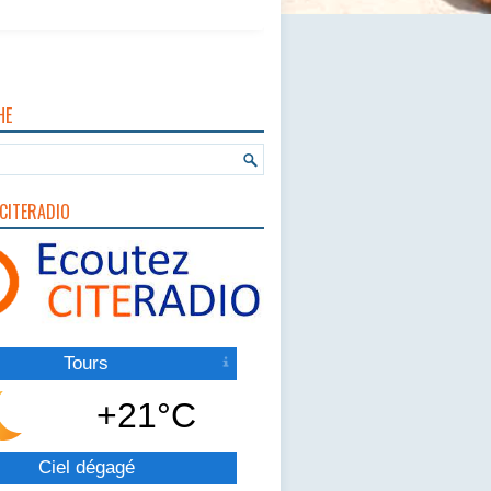
HE
CITERADIO
Tours
+21°C
Ciel dégagé