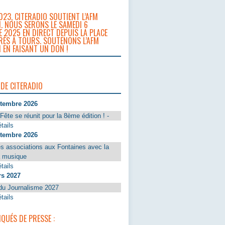
023, CITERADIO SOUTIENT L’AFM
. NOUS SERONS LE SAMEDI 6
 2025 EN DIRECT DEPUIS LA PLACE
RÈS À TOURS. SOUTENONS L’AFM
 EN FAISANT UN DON !
 DE CITERADIO
ptembre 2026
Fête se réunit pour la 8ème édition ! -
tails
ptembre 2026
s associations aux Fontaines avec la
a musique
tails
rs 2027
du Journalisme 2027
tails
UÉS DE PRESSE :