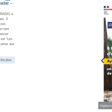
Rocher –
ERADIO a
is. Il
 son
n tant
ancier.
e est “Les
catraz aux
lire plus
Vigilan