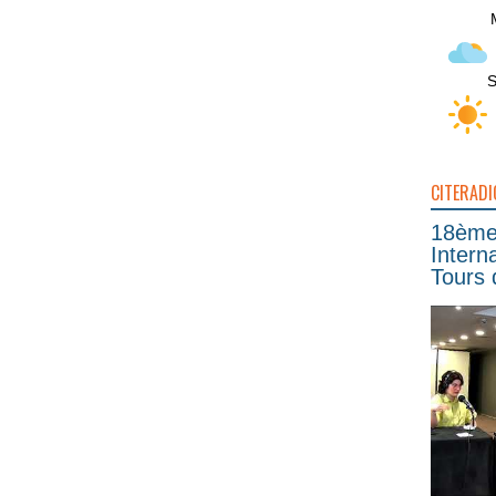
S
CITERADI
18ème 
Intern
Tours 