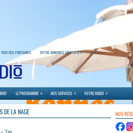
»
A VOIX DES FONTAINES
VOTRE ANNONCE GRATUITE !!
C.G.U.
»
»
»
 BREF
LE PROGRAMME
NOS SERVICES
VOTRE RADIO
S DE LA NAGE
NOS RÉS
 – “Les