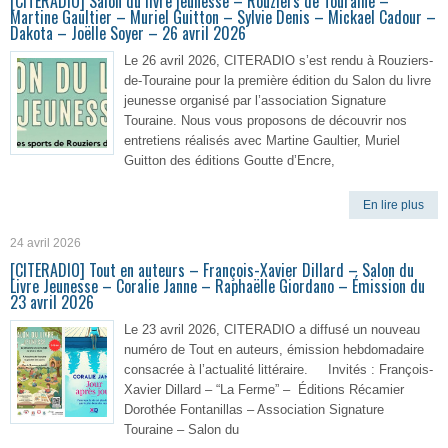
[CITERADIO] Salon du livre jeunesse – Rouziers de Touraine –
Martine Gaultier – Muriel Guitton – Sylvie Denis – Mickael Cadour –
Dakota – Joëlle Soyer – 26 avril 2026
Le 26 avril 2026, CITERADIO s’est rendu à Rouziers-
de-Touraine pour la première édition du Salon du livre
jeunesse organisé par l’association Signature
Touraine. Nous vous proposons de découvrir nos
entretiens réalisés avec Martine Gaultier, Muriel
Guitton des éditions Goutte d’Encre,
En lire plus
24 avril 2026
[CITERADIO] Tout en auteurs – François-Xavier Dillard – Salon du
Livre Jeunesse – Coralie Janne – Raphaëlle Giordano – Émission du
23 avril 2026
Le 23 avril 2026, CITERADIO a diffusé un nouveau
numéro de Tout en auteurs, émission hebdomadaire
consacrée à l’actualité littéraire. Invités : François-
Xavier Dillard – “La Ferme” – Éditions Récamier
Dorothée Fontanillas – Association Signature
Touraine – Salon du