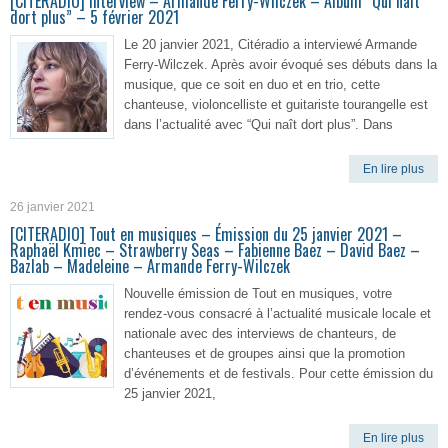
[CITERADIO] Interview – Armande Ferry-Wilczek – Album “Qui naît
dort plus” – 5 février 2021
Le 20 janvier 2021, Citéradio a interviewé Armande
Ferry-Wilczek. Après avoir évoqué ses débuts dans la
musique, que ce soit en duo et en trio, cette
chanteuse, violoncelliste et guitariste tourangelle est
dans l’actualité avec “Qui naît dort plus”. Dans
En lire plus
26 janvier 2021
[CITERADIO] Tout en musiques – Émission du 25 janvier 2021 –
Raphaël Kmiec – Strawberry Seas – Fabienne Baez – David Baez –
Bazlab – Madeleine – Armande Ferry-Wilczek
Nouvelle émission de Tout en musiques, votre
rendez-vous consacré à l’actualité musicale locale et
nationale avec des interviews de chanteurs, de
chanteuses et de groupes ainsi que la promotion
d’événements et de festivals. Pour cette émission du
25 janvier 2021,
En lire plus