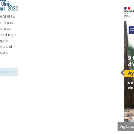
Olivier
1 mai 2023
ERADIO a
uméro de
acré au
bord reçu
Après
ours et
vaine
lire plus
Vigilan