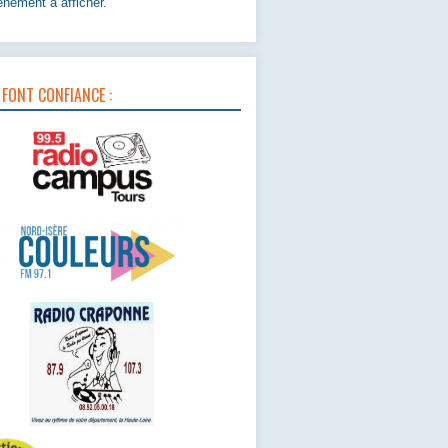
nement à afficher.
 FONT CONFIANCE :