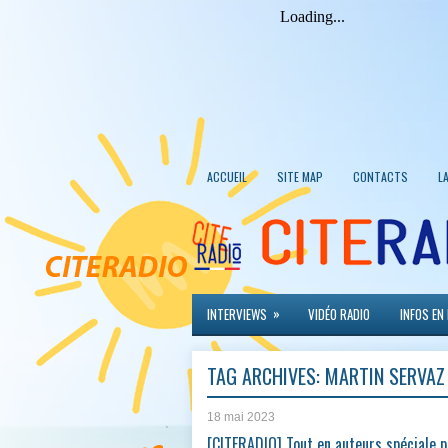
ACCUEIL
SITE MAP
CONTACTS
L
»
INTERVIEWS
VIDÉO RADIO
INFOS EN
TAG ARCHIVES:
MARTIN SERVAZ
18 mai 2023
[CITERADIO] Tout en auteurs spéciale p