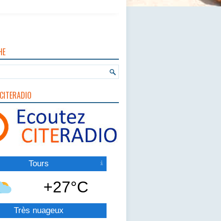
HE
CITERADIO
Tours
+27°C
Très nuageux