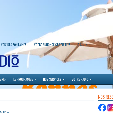
»
A VOIX DES FONTAINES
VOTRE ANNONCE GRATUITE !!
C.G.U.
»
»
»
 BREF
LE PROGRAMME
NOS SERVICES
VOTRE RADIO
NOS RÉS
olar –