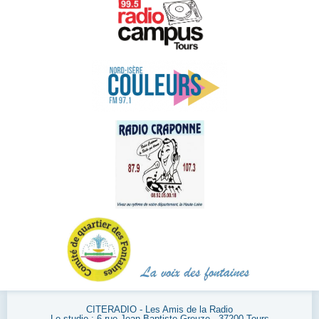
CITERADIO - Les Amis de la Radio
Le studio : 6 rue Jean-Baptiste Greuze - 37200 Tours