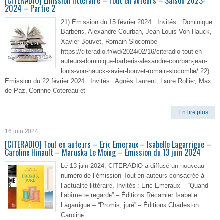
[CITERADIO] Émission littéraire – Tout en auteurs – Saison 2023-
2024 – Partie 2
21) Émission du 15 février 2024 : Invités : Dominique
Barbéris, Alexandre Courban, Jean-Louis Von Hauck,
Xavier Bouvet, Romain Slocombe
https://citeradio.fr/wd/2024/02/16/citeradio-tout-en-
auteurs-dominique-barberis-alexandre-courban-jean-
louis-von-hauck-xavier-bouvet-romain-slocombe/ 22)
Émission du 22 février 2024 : Invités : Agnès Laurent, Laure Rollier, Max
de Paz, Corinne Cotereau et
En lire plus
16 juin 2024
[CITERADIO] Tout en auteurs – Eric Emeraux – Isabelle Lagarrigue –
Caroline Hinault – Maruska Le Moing – Émission du 13 juin 2024
Le 13 juin 2024, CITERADIO a diffusé un nouveau
numéro de l’émission Tout en auteurs consacrée à
l’actualité littéraire. Invités : Eric Emeraux – “Quand
l’abîme te regarde” – Éditions Récamier Isabelle
Lagarrigue – “Promis, juré” – Éditions Charleston
Caroline