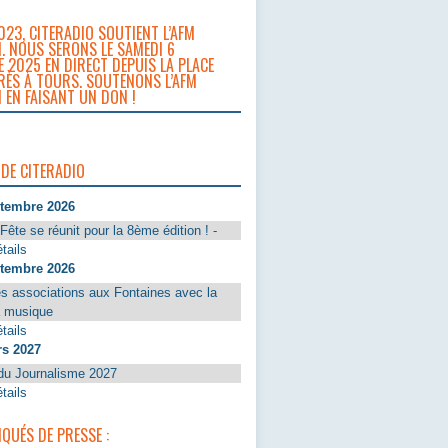
023, CITERADIO SOUTIENT L’AFM
. NOUS SERONS LE SAMEDI 6
 2025 EN DIRECT DEPUIS LA PLACE
RÈS À TOURS. SOUTENONS L’AFM
 EN FAISANT UN DON !
 DE CITERADIO
ptembre 2026
Fête se réunit pour la 8ème édition ! -
tails
ptembre 2026
s associations aux Fontaines avec la
a musique
tails
rs 2027
du Journalisme 2027
tails
UÉS DE PRESSE :