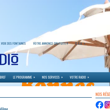
»
A VOIX DES FONTAINES
VOTRE ANNONCE GRATUITE !!
C.G.U.
»
»
»
 BREF
LE PROGRAMME
NOS SERVICES
VOTRE RADIO
NOS RÉS
Hélène