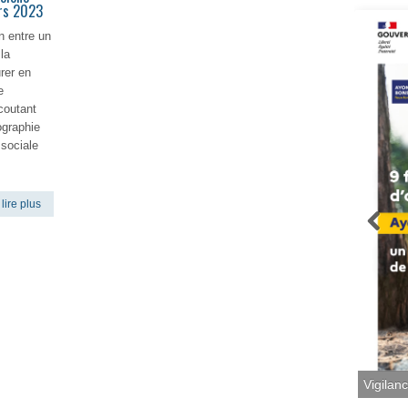
ars 2023
n entre un
la
rer en
e
coutant
ographie
 sociale
lire plus
Vigilan