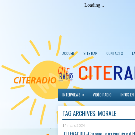
ACCUEIL
SITE MAP
CONTACTS
L
»
INTERVIEWS
VIDÉO RADIO
INFOS EN
TAG ARCHIVES:
MORALE
14 mars 2024
[CITERADIO] -Chronique irrégulière d’