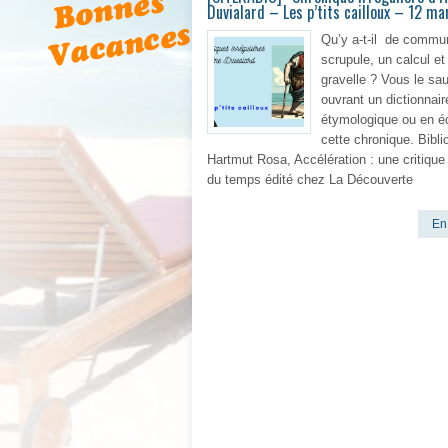
Duvialard – Les p’tits cailloux – 12 m
Qu’y a-t-il de commu
scrupule, un calcul et 
gravelle ? Vous le sau
ouvrant un dictionnair
étymologique ou en é
cette chronique. Bibli
Hartmut Rosa, Accélération : une critique
du temps édité chez La Découverte
En 