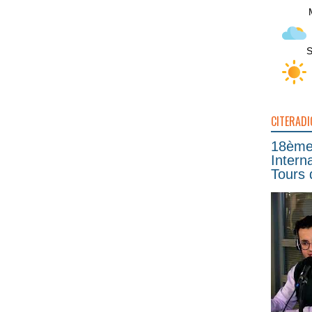
S
CITERADI
18ème 
Intern
Tours 