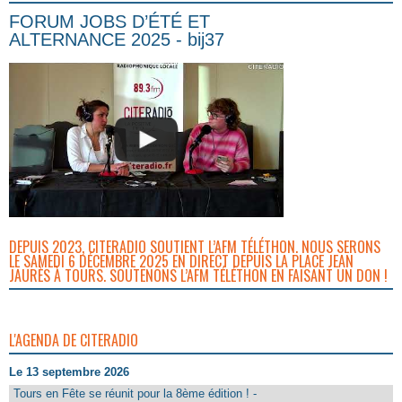
FORUM JOBS D’ÉTÉ ET
ALTERNANCE 2025 - bij37
DEPUIS 2023, CITERADIO SOUTIENT L’AFM TÉLÉTHON. NOUS SERONS
LE SAMEDI 6 DÉCEMBRE 2025 EN DIRECT DEPUIS LA PLACE JEAN
JAURÈS À TOURS. SOUTENONS L’AFM TÉLÉTHON EN FAISANT UN DON !
L'AGENDA DE CITERADIO
Le 13 septembre 2026
Tours en Fête se réunit pour la 8ème édition ! -