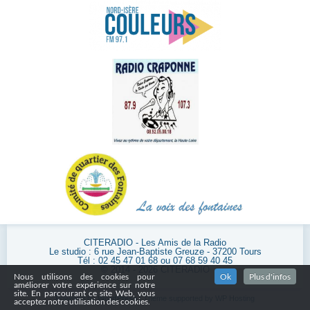
CITERADIO - Les Amis de la Radio
Le studio : 6 rue Jean-Baptiste Greuze - 37200 Tours
Tél : 02 45 47 01 68 ou 07 68 59 40 45
© 2014 - 2026 CITERADIO
Nous utilisons des cookies pour
Ok
Plus d'infos
améliorer votre expérience sur notre
site. En parcourant ce site Web, vous
Powered by
WordPress
| Theme supported by
WP Hosting
acceptez notre utilisation des cookies.