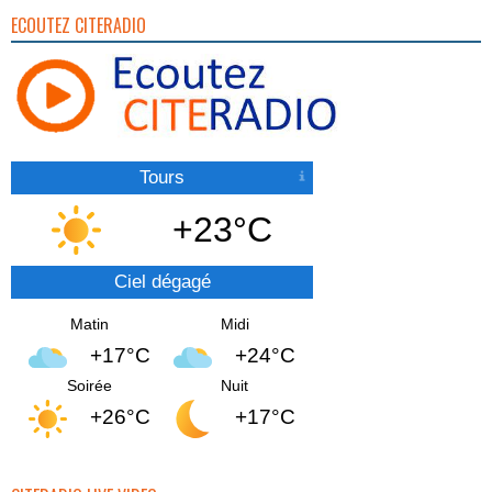
ECOUTEZ CITERADIO
Tours
+23°C
Ciel dégagé
Matin
Midi
+17°C
+24°C
Soirée
Nuit
+26°C
+17°C