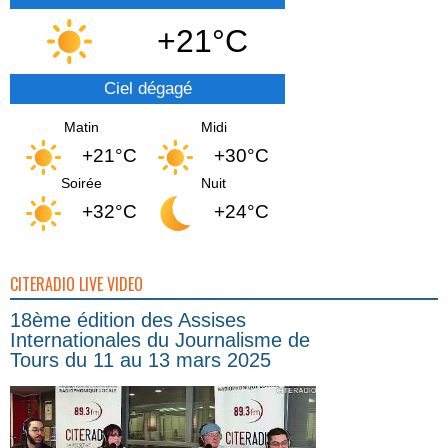
+21°C
Ciel dégagé
Matin
Midi
+21°C
+30°C
Soirée
Nuit
+32°C
+24°C
CITERADIO LIVE VIDEO
18ème édition des Assises
Internationales du Journalisme de
Tours du 11 au 13 mars 2025