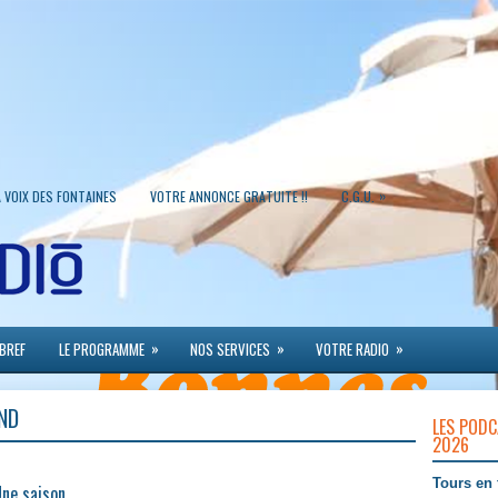
»
A VOIX DES FONTAINES
VOTRE ANNONCE GRATUITE !!
C.G.U.
»
»
»
 BREF
LE PROGRAMME
NOS SERVICES
VOTRE RADIO
ND
LES PODC
2026
Tours en 
ne saison