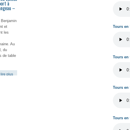
port à
rangeau –
 Benjamin
nt et
Tours en 
nt les
maine. Au
, du
s de table
Tours en 
lire plus
Tours en 
Tours en 