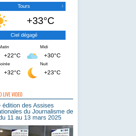
Tours
+33°C
Ciel dégagé
Matin
Midi
+22°C
+30°C
oirée
Nuit
+32°C
+23°C
O LIVE VIDEO
édition des Assises
ationales du Journalisme de
du 11 au 13 mars 2025