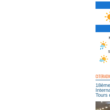
S
CITERADI
18ème 
Intern
Tours 