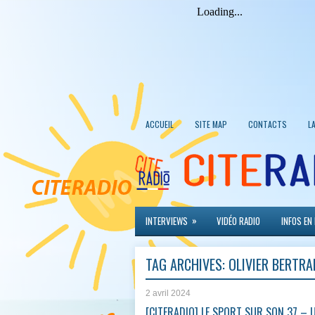
ACCUEIL
SITE MAP
CONTACTS
L
»
INTERVIEWS
VIDÉO RADIO
INFOS EN
TAG ARCHIVES:
OLIVIER BERTRA
2 avril 2024
[CITERADIO] LE SPORT SUR SON 37 – U