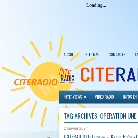
ACCUEIL
SITE MAP
CONTACTS
L
»
INTERVIEWS
VIDÉO RADIO
INFOS EN
TAG ARCHIVES:
OPÉRATION UNE
2 janvier 2024
[CITERADIO] Interview – Karen Prévos