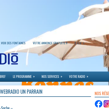
»
A VOIX DES FONTAINES
VOTRE ANNONCE GRATUITE !!
C.G.U.
»
»
»
 BREF
LE PROGRAMME
NOS SERVICES
VOTRE RADIO
 WEBRADIO UN PARRAIN
NOS RÉS
t-Sorbe –