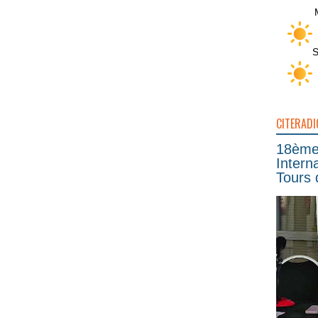
S
CITERADI
18ème 
Intern
Tours 