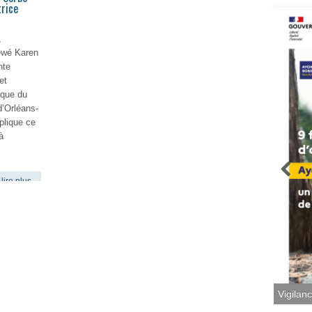
rice
,
ewé Karen
nte
et
ique du
’Orléans-
plique ce
à
lire plus
Vigilan