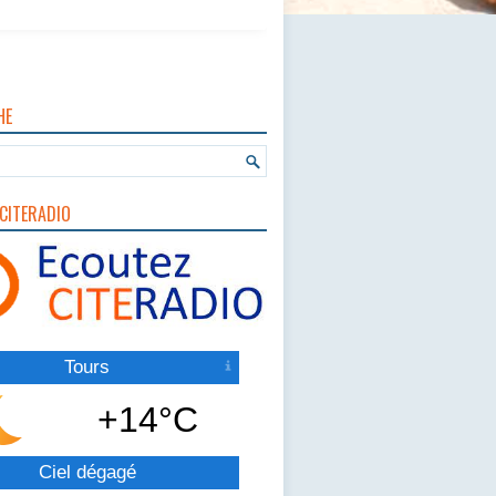
HE
CITERADIO
Tours
+14°C
Ciel dégagé