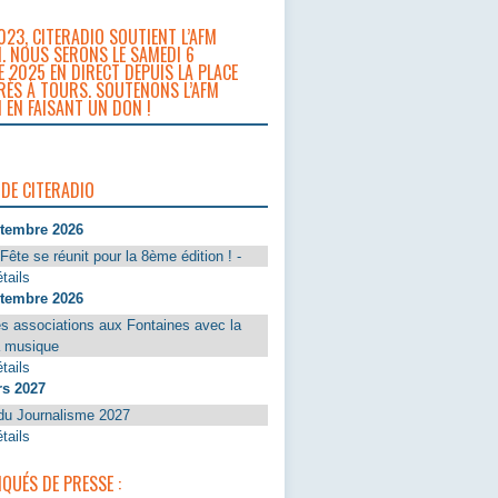
023, CITERADIO SOUTIENT L’AFM
. NOUS SERONS LE SAMEDI 6
 2025 EN DIRECT DEPUIS LA PLACE
RÈS À TOURS. SOUTENONS L’AFM
 EN FAISANT UN DON !
 DE CITERADIO
ptembre 2026
Fête se réunit pour la 8ème édition ! -
tails
ptembre 2026
s associations aux Fontaines avec la
a musique
tails
rs 2027
du Journalisme 2027
tails
UÉS DE PRESSE :